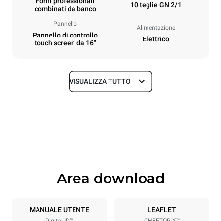
Forni professionali
10 teglie GN 2/1
combinati da banco
Pannello
Alimentazione
Pannello di controllo
Elettrico
touch screen da 16"
VISUALIZZA TUTTO
Dimensioni
Larghezza
Profondità
860 mm
1180 mm
Altezza
Peso
1219 mm
207 kg
Area download
Specifiche teglia
Numero teglie
Dimensione Teglie
10
GN 2/1
MANUALE UTENTE
LEAFLET
Digital.ID™
CHEFTOP-X™