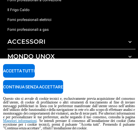
Il Frigo Caldo
Forni professionali elettrici
Forni professionali a gas
ACCESSORI
MONDO UNOX
Tutti gli accessori
Detergenti per lavaggio automatico
SUPPORTO
ACCETTA TUTTI
Le nostre sedi nel mondo
Detergenti per lavaggio manuale
Carriere Unox
Trattamento acqua con filtro a resine
Garanzia Unox
CONTINUA SENZA ACCETTARE
Procedura Whistleblowing
Trattamento acqua ad osmosi inversa
Trova Rivenditori
Questo sito si avvale di cookie tecnici e, esclusivamente previa acquisizione del consenso
dell’utente, di cookie di profilazione o altri strumenti di tracciamento al fine di inviare
Trova Centri Service
messaggi pubblicitari in linea con le preferenze manifestate dall’utente stesso nell’ambito
dell’utilizzo delle funzionalità e della navigazione in rete e/o allo scopo di effettuare analisi e
Informativa sui contenuti IA
Privacy policy
Cookie policy
monitoraggio dei comportamenti dei visitatori, anche di terze parti. Per ulteriori informazioni
e per personalizzare le tue preferenze, anche negando il tuo consenso, consulta la pagina
Copyright 2026 UNOX S.p.A. Tutti i diritti riservati. Reg. Imp. Padova n°
Maggiori informazioni
. Se intendi prestare il consenso all’installazione dei cookie (fatta
eccezione per i cookie tecnici), premi il pulsante "Accetta tutti". Premendo il pulsante
04230750285 - R.E.A. Padova 372835 - Cap. Soc. 5.000.000 € i.v - P.IVA /
"Continua senza accettare", rifiuti l’installazione dei cookie.
C.F. 04230750285 - IT WEEE Reg. No. IT08020000000377