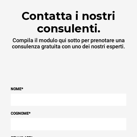
esso è collegato; queste
ultime possono essere
Contatta i nostri
azzerate scegliendo di
acquistare energia
prodotta da fonti
consulenti.
rinnovabili.
Greenhouse
Gas Protocol
Compila il modulo qui sotto per prenotare una
consulenza gratuita con uno dei nostri esperti.
NOME
*
COGNOME
*