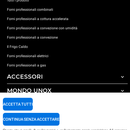
Tutti i prodotti
Forni professionali combinati
Forni professionali a cottura accelerata
Forni professionali a convezione con umidità
Forni professionali a convezione
Il Frigo Caldo
Forni professionali elettrici
Forni professionali a gas
ACCESSORI
MONDO UNOX
Tutti gli accessori
Detergenti per lavaggio automatico
SUPPORTO
ACCETTA TUTTI
Le nostre sedi nel mondo
Detergenti per lavaggio manuale
Carriere Unox
Trattamento acqua con filtro a resine
Garanzia Unox
CONTINUA SENZA ACCETTARE
Procedura Whistleblowing
Trattamento acqua ad osmosi inversa
Trova Rivenditori