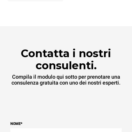
esso è collegato; queste
ultime possono essere
azzerate scegliendo di
acquistare energia
prodotta da fonti
rinnovabili.
Greenhouse
Gas Protocol
Contatta i nostri
consulenti.
Compila il modulo qui sotto per prenotare una
consulenza gratuita con uno dei nostri esperti.
NOME
*