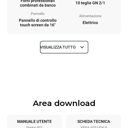
Forni professionali
10 teglie GN 2/1
combinati da banco
Pannello
Alimentazione
Pannello di controllo
Elettrico
touch screen da 16"
VISUALIZZA TUTTO
Dimensioni
Larghezza
Profondità
860 mm
1180 mm
Altezza
Peso
1219 mm
207 kg
Area download
Specifiche teglia
Numero teglie
Dimensione Teglie
10
GN 2/1
MANUALE UTENTE
SCHEDA TECNICA
Digital.ID™
XEDA-1021-EXLS