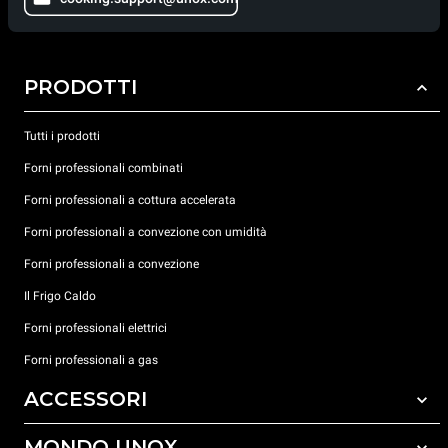
PRODOTTI
Tutti i prodotti
Forni professionali combinati
Forni professionali a cottura accelerata
Forni professionali a convezione con umidità
Forni professionali a convezione
Il Frigo Caldo
Forni professionali elettrici
Forni professionali a gas
ACCESSORI
MONDO UNOX
Tutti gli accessori