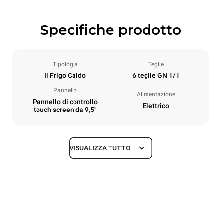
Specifiche prodotto
Tipologia
Teglie
Il Frigo Caldo
6 teglie GN 1/1
Pannello
Alimentazione
Pannello di controllo
Elettrico
touch screen da 9,5"
VISUALIZZA TUTTO
Dimensioni
Larghezza
Profondità
750 mm
628 mm
Altezza
Peso
647 mm
59 kg