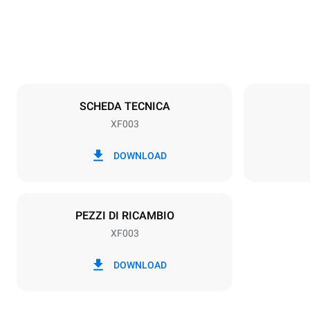
16 kg
Specifiche teglia
Numero teglie
3
SCHEDA TECNICA
XF003
Alimentazione
Voltaggio
220-240V 1
DOWNLOAD
Tipo di spina
Schuko | ✓
PEZZI DI RICAMBIO
XF003
DOWNLOAD