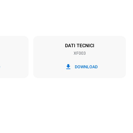
Passo teglie
70 mm
DATI TECNICI
XF003
Frequenza
50 / 60 Hz
D
DOWNLOAD