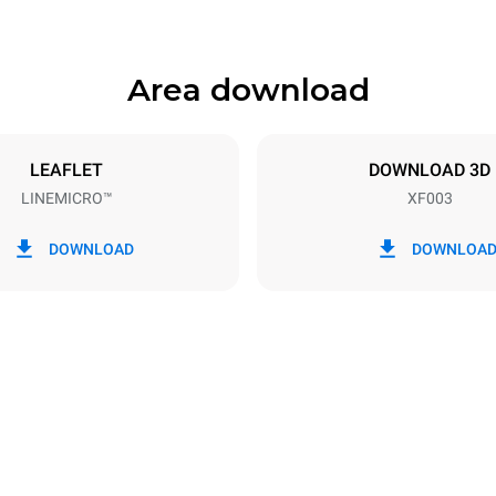
Area download
Dimensione Teglie
342x242
LEAFLET
DOWNLOAD 3D
LINEMICRO™
XF003
Potenza elettrica
~
2,7 kW
DOWNLOAD
DOWNLOA