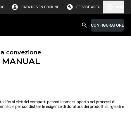
LOG
DATA DRIVEN COOKING
SERVICE AREA
Italia
CONFIGURATORE
i a convezione
™
MANUAL
i forni elettrici compatti pensati come supporto nei processi di
emplici e per soddisfare le esigenze di doratura dei prodotti surgelati e