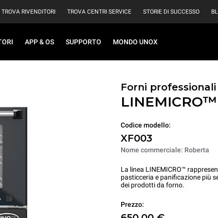
TROVA RIVENDITORI
TROVA CENTRI SERVICE
STORIE DI SUCCESSO
B
TORI
APP & OS
SUPPORTO
MONDO UNOX
Forni professional
LINEMICRO
Codice modello:
XF003
Nome commerciale: Roberta
La linea LINEMICRO™ rappresenta 
pasticceria e panificazione più s
dei prodotti da forno.
Prezzo:
650,00 €