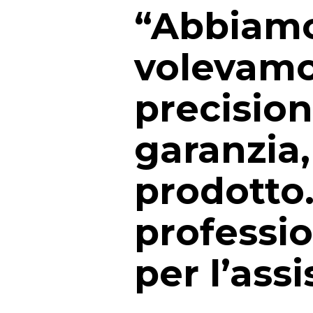
“Abbiamo
volevamo
precision
garanzia,
prodotto.
profession
per l’ass