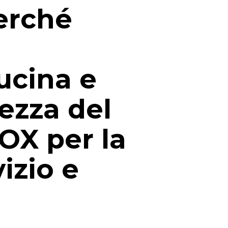
erché
cucina e
tezza del
OX per la
vizio e