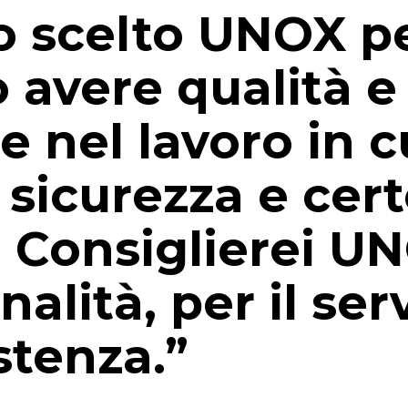
 scelto UNOX p
 avere qualità e
e nel lavoro in 
 sicurezza e cer
 Consiglierei UN
alità, per il ser
istenza.”