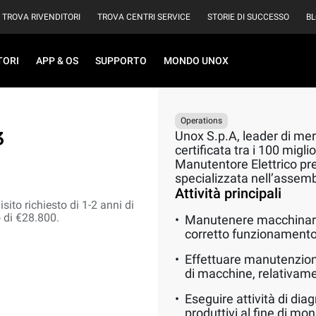
TROVA RIVENDITORI
TROVA CENTRI SERVICE
STORIE DI SUCCESSO
B
TORI
APP & OS
SUPPORTO
MONDO UNOX
Operations
3
Unox S.p.A, leader di mer
certificata tra i 100 migli
Manutentore Elettrico pr
specializzata nell’assembl
Attività principali
sito richiesto di 1-2 anni di
 di €28.800.
Manutenere macchinari e
corretto funzionamento 
Effettuare manutenzioni 
di macchine, relativame
Eseguire attività di dia
produttivi al fine di mon