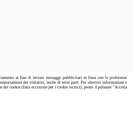
ciamento al fine di inviare messaggi pubblicitari in linea con le preferenze
omportamenti dei visitatori, anche di terze parti. Per ulteriori informazioni e
one dei cookie (fatta eccezione per i cookie tecnici), premi il pulsante "Accetta
idati di tutti i generi e identità di genere, nel rispetto della normativa vigente