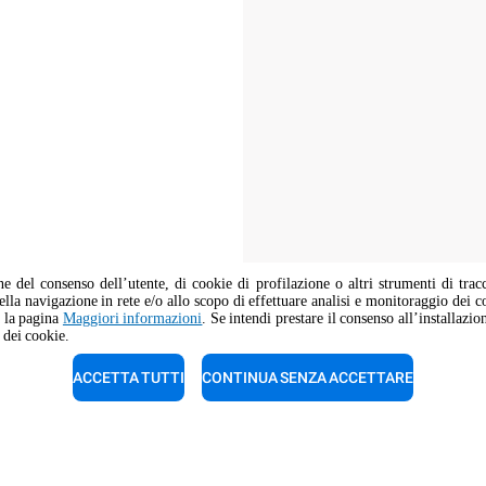
ne del consenso dell’utente, di cookie di profilazione o altri strumenti di trac
della navigazione in rete e/o allo scopo di effettuare analisi e monitoraggio dei c
a la pagina
Maggiori informazioni
. Se intendi prestare il consenso all’installazi
 dei cookie.
La posizione lavorativa è aperta a cand
in materia di pari opportunità.
ACCETTA TUTTI
CONTINUA SENZA ACCETTARE