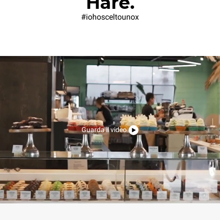
Hare.
#iohosceltounox
Guarda il video