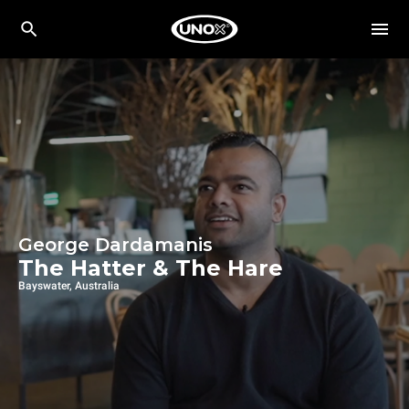
George Dardamanis
The Hatter & The Hare
Bayswater, Australia