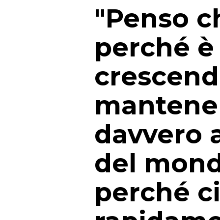
"Penso ch
perché è 
crescend
mantenen
davvero a
del mond
perché c