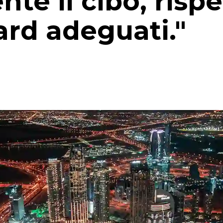
te il cibo, risp
ard adeguati."