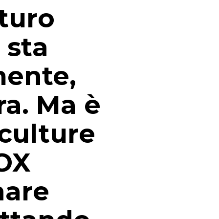
uturo
 sta
mente,
ra. Ma è
 culture
NOX
nare