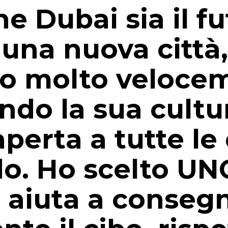
e Dubai sia il f
una nuova città,
o molto veloce
do la sua cultu
perta a tutte le
o. Ho scelto U
i aiuta a conseg