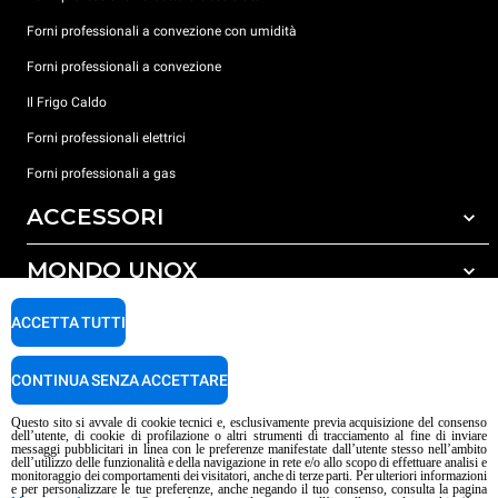
Forni professionali a convezione con umidità
Forni professionali a convezione
Il Frigo Caldo
Forni professionali elettrici
Forni professionali a gas
ACCESSORI
MONDO UNOX
Tutti gli accessori
Detergenti per lavaggio automatico
SUPPORTO
ACCETTA TUTTI
Le nostre sedi nel mondo
Detergenti per lavaggio manuale
Carriere Unox
Trattamento acqua con filtro a resine
Garanzia Unox
CONTINUA SENZA ACCETTARE
Procedura Whistleblowing
Trattamento acqua ad osmosi inversa
Trova Rivenditori
Questo sito si avvale di cookie tecnici e, esclusivamente previa acquisizione del consenso
dell’utente, di cookie di profilazione o altri strumenti di tracciamento al fine di inviare
Trova Centri Service
messaggi pubblicitari in linea con le preferenze manifestate dall’utente stesso nell’ambito
dell’utilizzo delle funzionalità e della navigazione in rete e/o allo scopo di effettuare analisi e
Informativa sui contenuti IA
Privacy policy
Cookie policy
monitoraggio dei comportamenti dei visitatori, anche di terze parti. Per ulteriori informazioni
e per personalizzare le tue preferenze, anche negando il tuo consenso, consulta la pagina