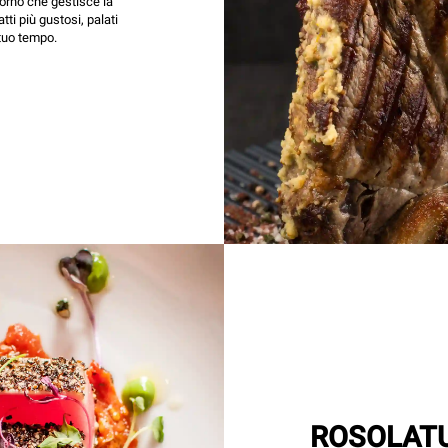
forno che gestisce la
tti più gustosi, palati
 tuo tempo.
ROSOLAT