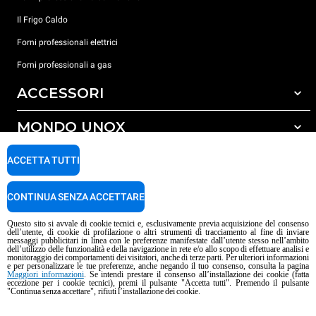
Il Frigo Caldo
Forni professionali elettrici
Forni professionali a gas
ACCESSORI
MONDO UNOX
Tutti gli accessori
Detergenti per lavaggio automatico
SUPPORTO
ACCETTA TUTTI
Le nostre sedi nel mondo
Detergenti per lavaggio manuale
Carriere Unox
Trattamento acqua con filtro a resine
Garanzia Unox
CONTINUA SENZA ACCETTARE
Procedura Whistleblowing
Trattamento acqua ad osmosi inversa
Trova Rivenditori
Questo sito si avvale di cookie tecnici e, esclusivamente previa acquisizione del consenso
dell’utente, di cookie di profilazione o altri strumenti di tracciamento al fine di inviare
Trova Centri Service
messaggi pubblicitari in linea con le preferenze manifestate dall’utente stesso nell’ambito
dell’utilizzo delle funzionalità e della navigazione in rete e/o allo scopo di effettuare analisi e
Informativa sui contenuti IA
Privacy policy
Cookie policy
monitoraggio dei comportamenti dei visitatori, anche di terze parti. Per ulteriori informazioni
e per personalizzare le tue preferenze, anche negando il tuo consenso, consulta la pagina
Copyright 2026 UNOX S.p.A. Tutti i diritti riservati. Reg. Imp. Padova n°
Maggiori informazioni
. Se intendi prestare il consenso all’installazione dei cookie (fatta
04230750285 - R.E.A. Padova 372835 - Cap. Soc. 5.000.000 € i.v - P.IVA /
eccezione per i cookie tecnici), premi il pulsante "Accetta tutti". Premendo il pulsante
"Continua senza accettare", rifiuti l’installazione dei cookie.
C.F. 04230750285 - IT WEEE Reg. No. IT08020000000377