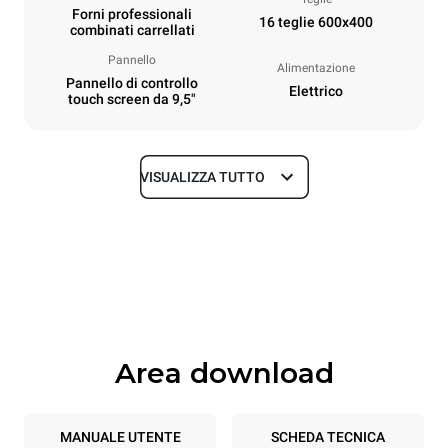
Forni professionali
16 teglie 600x400
combinati carrellati
Pannello
Alimentazione
Pannello di controllo
Elettrico
touch screen da 9,5"
VISUALIZZA TUTTO
Dimensioni
Larghezza
Profondità
892 mm
925 mm
Altezza
Peso
1875 mm
292 kg
Area download
Specifiche teglia
Numero teglie
Dimensione Teglie
16
600x400
MANUALE UTENTE
SCHEDA TECNICA