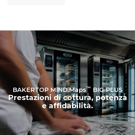
esso è collegato; queste
ultime possono essere
azzerate scegliendo di
acquistare energia
prodotta da fonti
rinnovabili.
Greenhouse
Gas Protocol
™
BAKERTOP MIND.Maps
BIG PLUS
Prestazioni di cottura, potenza
e affidabilità.