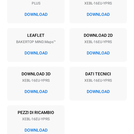
PLUS
XEBL-16EU-YPRS
Passo teglie
81.5 mm
DOWNLOAD
DOWNLOAD
Alimentazione
LEAFLET
DOWNLOAD 2D
BAKERTOP MIND.Maps™
XEBL-16EU-YPRS
Voltaggio
Potenza elettrica
380-415V 3N~
38,5 kW
DOWNLOAD
DOWNLOAD
Frequenza
Tipo di spina
50 / 60 Hz
X | ✓
DOWNLOAD 3D
DATI TECNICI
XEBL-16EU-YPRS
XEBL-16EU-YPRS
*
Consumo in kwh ed emissioni di co2
DOWNLOAD
DOWNLOAD
Consumo in kWh
Emissioni CO2
27,3 kWh/gg
0 Kg CO2/gg
PEZZI DI RICAMBIO
La stima include le sole
emissioni dirette prodotte
XEBL-16EU-YPRS
dal forno. Le emissioni
indirette dipendono dal mix
DOWNLOAD
energetico della rete a cui