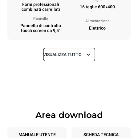
Forni professionali
16 teglie 600x400
combinati carrellati
Pannello
Alimentazione
Pannello di controllo
Elettrico
touch screen da 9,5"
VISUALIZZA TUTTO
Dimensioni
Larghezza
Profondità
892 mm
925 mm
Altezza
Peso
1875 mm
292 kg
Area download
Specifiche teglia
Numero teglie
Dimensione Teglie
16
600x400
MANUALE UTENTE
SCHEDA TECNICA