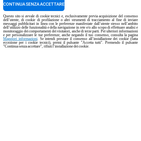
CONTINUA SENZA ACCETTARE
Sempre al tuo fianco. Chiamaci da lunedì al venerdì (7:30-18:00). Nei
weekend lasciaci un messaggio: ti richiameremo nel più breve tempo
possibile.
Questo sito si avvale di cookie tecnici e, esclusivamente previa acquisizione del consenso
+39 049 73 60 147
dell’utente, di cookie di profilazione o altri strumenti di tracciamento al fine di inviare
messaggi pubblicitari in linea con le preferenze manifestate dall’utente stesso nell’ambito
dell’utilizzo delle funzionalità e della navigazione in rete e/o allo scopo di effettuare analisi e
monitoraggio dei comportamenti dei visitatori, anche di terze parti. Per ulteriori informazioni
e per personalizzare le tue preferenze, anche negando il tuo consenso, consulta la pagina
Maggiori informazioni
. Se intendi prestare il consenso all’installazione dei cookie (fatta
eccezione per i cookie tecnici), premi il pulsante "Accetta tutti". Premendo il pulsante
Supporto alla cottura
"Continua senza accettare", rifiuti l’installazione dei cookie.
I nostri chef corporate sono a tua disposizione e ti risponderanno a breve.
cooking.support@unox.com
PRODOTTI
Tutti i prodotti
Forni professionali combinati
Forni professionali a cottura accelerata
Forni professionali a convezione con umidità
Forni professionali a convezione