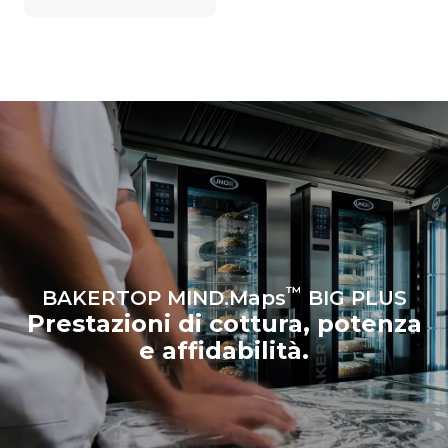
esso è collegato; queste
ultime possono essere
azzerate scegliendo di
acquistare energia
prodotta da fonti
rinnovabili.
Greenhouse
Gas Protocol
™
BAKERTOP MIND.Maps
BIG PLUS
Prestazioni di cottura, potenza
e affidabilità.