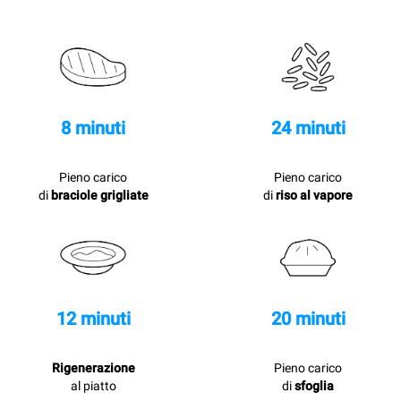
8 minuti
24 minuti
Pieno carico
Pieno carico
di
braciole grigliate
di
riso al vapore
12 minuti
20 minuti
Rigenerazione
Pieno carico
al piatto
di
sfoglia