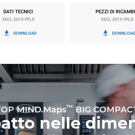
DATI TECNICI
PEZZI DI RICAMB
XECL-2013-YPLS
XECL-2013-YPLS
kWh
Emissioni CO2
DOWNLOAD
DOWNLOA
gg
0 Kg CO2/gg
La stima include le sole emissio
prodotte dal forno. Le emissioni
dipendono dal mix energetico d
cui esso è collegato; queste ul
possono essere azzerate scegl
acquistare energia prodotta da 
rinnovabili.
a ipotizzando i seguenti lavaggi
52 settimane/anno):
nghi
™
OP MIND.Maps
BIG COMPAC
tto nelle dimen