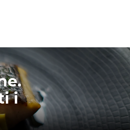
ne.
i i