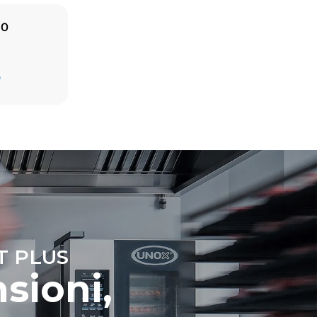
IO
Stima calcolata ipotizzando un utilizzo giornaliero
(365 giorni/anno) del forno:
D
6 pieni carichi di polli arrosto
6 pieni carichi di cotture al vapore
ni dirette
 indirette
ella rete a
time
iendo di
fonti
T PLUS
sioni,