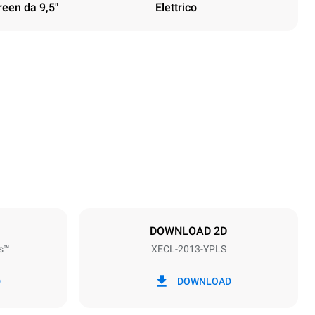
reen da 9,5"
Elettrico
Altezza
1875 mm
Passo teglie
67 mm
DOWNLOAD 2D
s™
XECL-2013-YPLS
Frequenza
50 / 60 Hz
D
DOWNLOAD