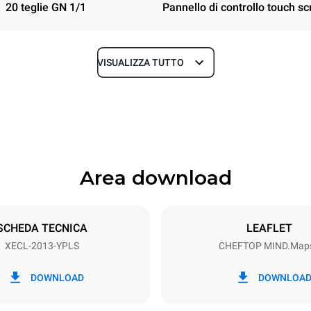
20 teglie GN 1/1
Pannello di controllo touch sc
VISUALIZZA TUTTO
Profondità
1002 mm
Area download
Dimensione Teglie
GN 1/1
SCHEDA TECNICA
LEAFLET
XECL-2013-YPLS
CHEFTOP MIND.Map
Potenza elettrica
N~
38,5 kW
DOWNLOAD
DOWNLOA