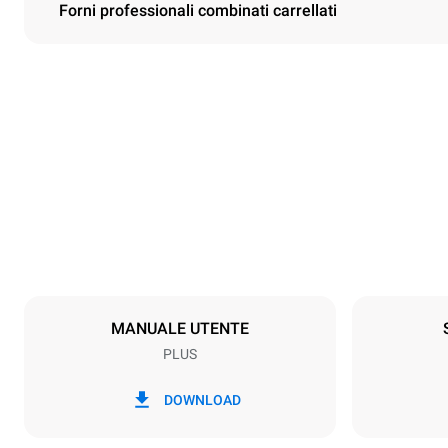
Forni professionali combinati carrellati
Dimensioni
Larghezza
650 mm
Peso
296 kg
Specifiche teglia
Numero teglie
20
MANUALE UTENTE
PLUS
Alimentazione
Voltaggio
380-415V 3
DOWNLOAD
Tipo di spina