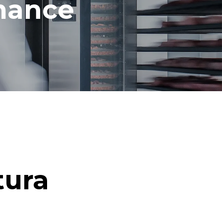
mance
tura