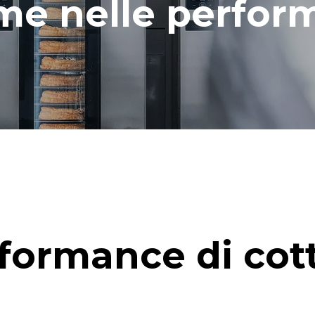
me nelle perfor
formance di cot