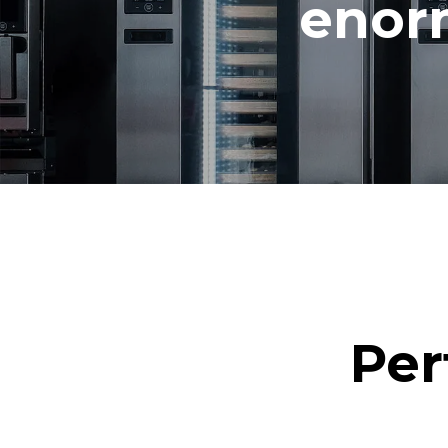
enor
Per