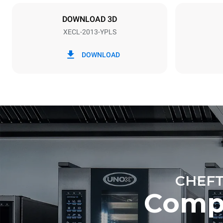
X | ✓
DOWNLOAD 3D
XECL-2013-YPLS
*
Consumo in kwh ed emissioni di co2
Consumo in 
DOWNLOAD
161,2 kWh/
Stima calcolat
settimanali (
7 lavaggi lu
CHEFT
Compa