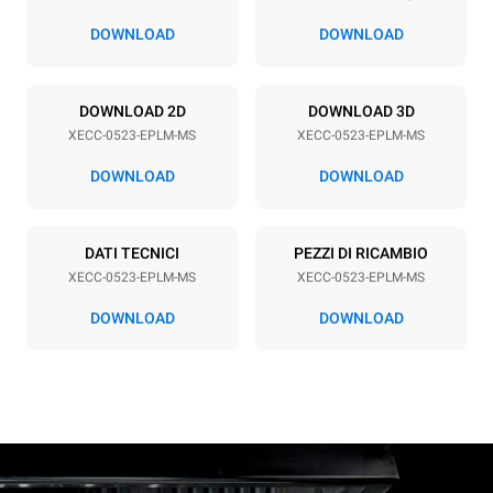
67 mm
DOWNLOAD
DOWNLOAD
Alimentazione
DOWNLOAD 2D
DOWNLOAD 3D
XECC-0523-EPLM-MS
XECC-0523-EPLM-MS
Voltaggio
Potenza elettrica
380-415V 3N~ / 220-240V
5,15 kW
DOWNLOAD
DOWNLOAD
3~ / 220-240V 1N~
Frequenza
Tipo di spina
50 / 60 Hz
NON INCLUSO
DATI TECNICI
PEZZI DI RICAMBIO
XECC-0523-EPLM-MS
XECC-0523-EPLM-MS
DOWNLOAD
DOWNLOAD
*
Consumo in kwh ed emissioni di co2
Consumo in kWh
Emissioni CO2
17,1 kWh/gg
0 Kg CO2/gg
La stima include le sole
emissioni dirette prodotte
dal forno. Le emissioni
indirette dipendono dal mix
energetico della rete a cui