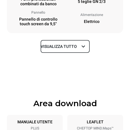
5 teglie GN 2/3
combinati da banco
Pannello
Alimentazione
Pannello di controllo
Elettrico
touch screen da 9,5"
VISUALIZZA TUTTO
Dimensioni
Larghezza
Profondità
535 mm
672 mm
Altezza
Peso
649 mm
58 kg
Area download
Specifiche teglia
Numero teglie
Dimensione Teglie
5
GN 2/3
MANUALE UTENTE
LEAFLET
PLUS
CHEFTOP MIND.Maps™
Passo teglie