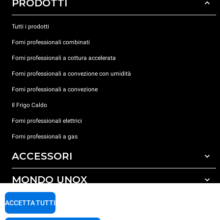
PRODOTTI
Tutti i prodotti
Forni professionali combinati
Forni professionali a cottura accelerata
Forni professionali a convezione con umidità
Forni professionali a convezione
Il Frigo Caldo
Forni professionali elettrici
Forni professionali a gas
ACCESSORI
MONDO UNOX
Tutti gli accessori
Detergenti per lavaggio automatico
SUPPORTO
ACCETTA TUTTI
Le nostre sedi nel mondo
Detergenti per lavaggio manuale
Carriere Unox