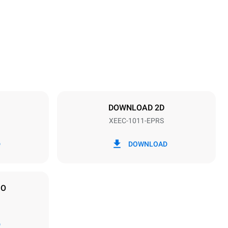
915 mm
Passo teglie
67 mm
DOWNLOAD 2D
XEEC-1011-EPRS
Frequenza
50 / 60 Hz
D
DOWNLOAD
IO
D