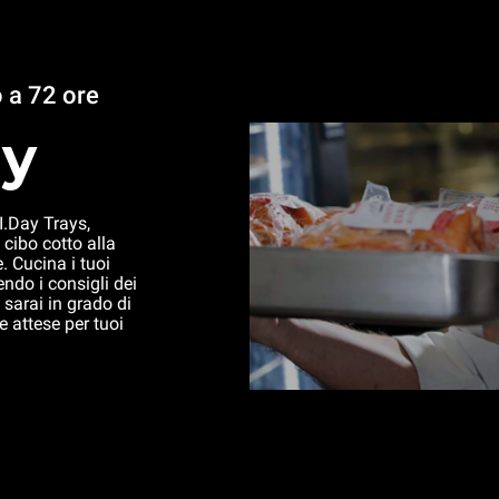
o a 72 ore
ay
.Day Trays,
cibo cotto alla
. Cucina i tuoi
ndo i consigli dei
 sarai in grado di
e attese per tuoi