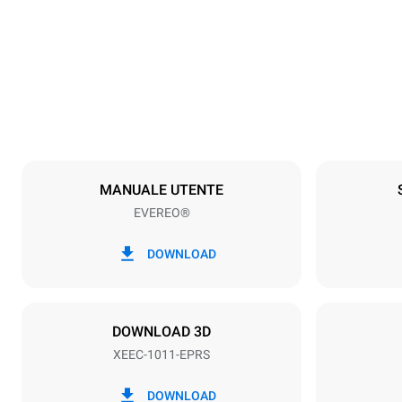
750 mm
Peso
82 kg
Specifiche teglia
Numero teglie
10
MANUALE UTENTE
EVEREO®
Alimentazione
Voltaggio
220-240V 1
DOWNLOAD
Tipo di spina
Schuko | ✓
DOWNLOAD 3D
XEEC-1011-EPRS
DOWNLOAD