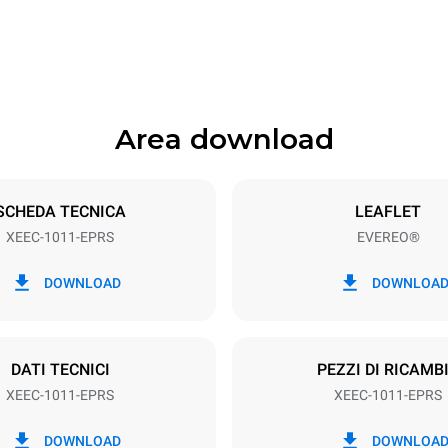
628 mm
Area download
Dimensione Teglie
GN 1/1
SCHEDA TECNICA
LEAFLET
XEEC-1011-EPRS
EVEREO®
Potenza elettrica
~
2,9 kW
DOWNLOAD
DOWNLOA
DATI TECNICI
PEZZI DI RICAMB
XEEC-1011-EPRS
XEEC-1011-EPRS
DOWNLOAD
DOWNLOA