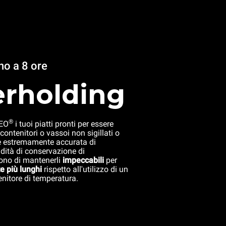
no a 8 ore
rholding
®
REO
i tuoi piatti pronti per essere
 contenitori o vassoi non sigillati o
ne estremamente accurata di
dità di conservazione di
ono di mantenerli
impeccabili
per
te più lunghi
rispetto all'utilizzo di un
nitore di temperatura.