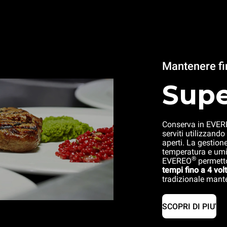
Mantenere fi
Supe
Conserva in EVE
serviti utilizzando
aperti. La gestio
temperatura e umi
®
EVEREO
permett
tempi fino a 4 vol
tradizionale mante
SCOPRI DI PIU'