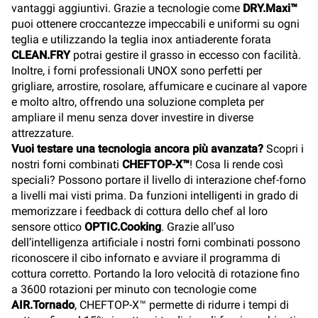
vantaggi aggiuntivi. Grazie a tecnologie come
DRY.Maxi™
puoi ottenere croccantezze impeccabili e uniformi su ogni
teglia e utilizzando la teglia inox antiaderente forata
CLEAN.FRY
potrai gestire il grasso in eccesso con facilità.
Inoltre, i forni professionali UNOX sono perfetti per
grigliare, arrostire, rosolare, affumicare e cucinare al vapore
e molto altro, offrendo una soluzione completa per
ampliare il menu senza dover investire in diverse
attrezzature.
Vuoi testare una tecnologia ancora più avanzata?
Scopri i
nostri forni combinati
CHEFTOP-X™
! Cosa li rende così
speciali? Possono portare il livello di interazione chef-forno
a livelli mai visti prima. Da funzioni intelligenti in grado di
memorizzare i feedback di cottura dello chef al loro
sensore ottico
OPTIC.Cooking
. Grazie all’uso
dell’intelligenza artificiale i nostri forni combinati possono
riconoscere il cibo infornato e avviare il programma di
cottura corretto. Portando la loro velocità di rotazione fino
a 3600 rotazioni per minuto con tecnologie come
AIR.Tornado
, CHEFTOP-X™ permette di ridurre i tempi di