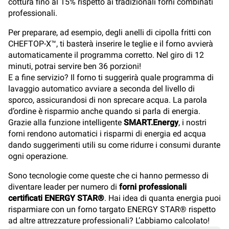
cottura fino al 15% rispetto ai tradizionali forni combinati
professionali.
Per preparare, ad esempio, degli anelli di cipolla fritti con
CHEFTOP-X™, ti basterà inserire le teglie e il forno avvierà
automaticamente il programma corretto. Nel giro di 12
minuti, potrai servire ben 36 porzioni!
E a fine servizio? Il forno ti suggerirà quale programma di
lavaggio automatico avviare a seconda del livello di
sporco, assicurandosi di non sprecare acqua. La parola
d’ordine è risparmio anche quando si parla di energia.
Grazie alla funzione intelligente
SMART.Energy
, i nostri
forni rendono automatici i risparmi di energia ed acqua
dando suggerimenti utili su come ridurre i consumi durante
ogni operazione.
Sono tecnologie come queste che ci hanno permesso di
diventare leader per numero di
forni professionali
certificati ENERGY STAR®
. Hai idea di quanta energia puoi
risparmiare con un forno targato ENERGY STAR® rispetto
ad altre attrezzature professionali? L’abbiamo calcolato!