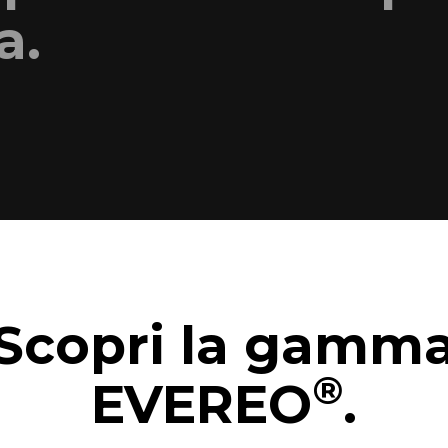
a.
Scopri la gamm
®
EVEREO
.