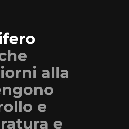
ifero
 che
iorni alla
vengono
ollo e
ratura e