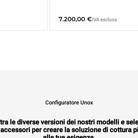
7.200,00 €
IVA esclusa
XEEC-1013-EPRS
XEEC-10HS-EPRS
Conservatore a temperatura di
Conservatore a temperatura di
servizio
servizio
EVEREO®
EVEREO®
COMPACT
COUNTERTOP
10 teglie GN 1/1
10 teglie 460x330
Elettrico
Elettrico
Configuratore Unox
tra le diverse versioni dei nostri modelli e sel
 accessori per creare la soluzione di cottura p
7.000,00 €
3.600,00 €
IVA esclusa
IVA esclusa
alle tue esigenze.