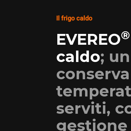
Il frigo caldo
®
EVEREO
caldo
; u
conserva 
temperat
serviti, 
gestione 