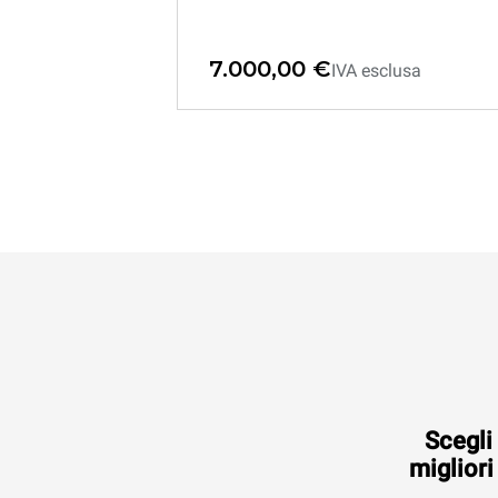
7.000,00 €
IVA esclusa
XEEC-10HS-EPDS
Conservatore a temperatura di
servizio
EVEREO®
COUNTERTOP
10 teglie 460x330
Elettrico
Scegli 
migliori
3.600,00 €
IVA esclusa