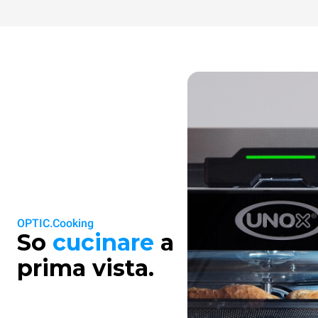
OPTIC.Cooking
So
cucinare
a
prima vista.