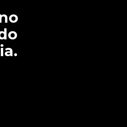
rno
ndo
ia.