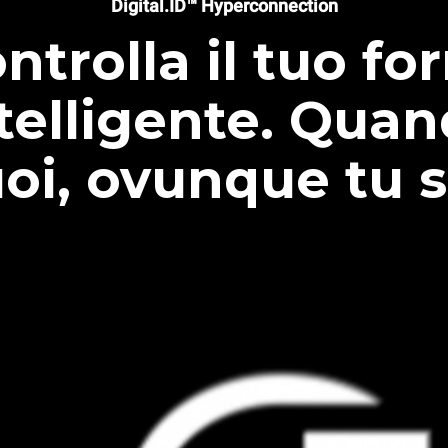
Digital.ID™ Hyperconnection
ntrolla il tuo fo
telligente. Qua
oi, ovunque tu s