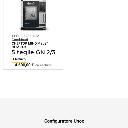
CHEFTOP MIND.Maps™
COMPACT
5 teglie GN 2/3
Elettrico
XECC-0523-E1RM
Combinati
CHEFTOP MIND.Maps™
Consumo in kWh: 20,7 kWh/gg
COMPACT
Emissioni CO2: 0 Kg CO2/gg
5 teglie GN 2/3
4.600,00 €
IVA esclusa
Elettrico
4.600,00 €
IVA esclusa
Configuratore Unox