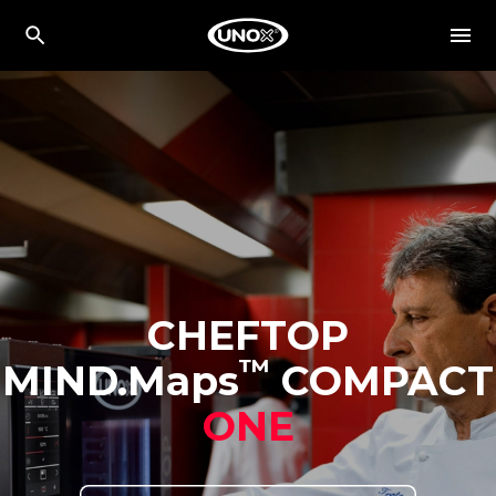
CHEFTOP
™
MIND.Maps
COMPACT
ONE