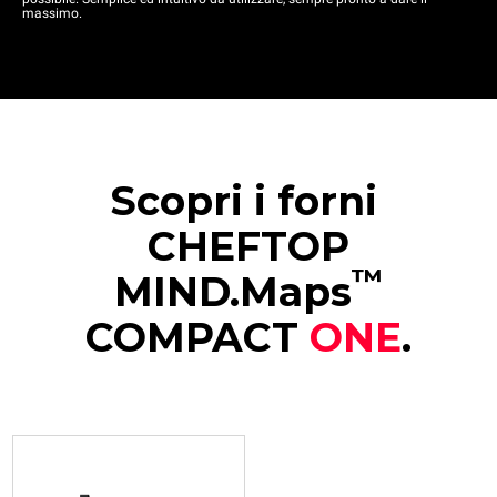
massimo.
Scopri i forni
CHEFTOP
™
MIND.Maps
COMPACT
ONE
.
XECC-0523-E1RM
Combinati