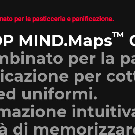
ato per la pasticceria e panificazione.
™
P MIND.Maps
binato per la pa
ficazione per cot
ed uniformi.
azione intuitiv
tà di memorizzar