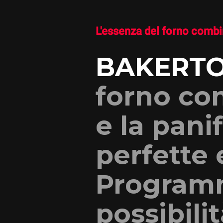
L'essenza del forno combin
BAKERTO
forno com
e la pani
perfette 
Programm
possibili