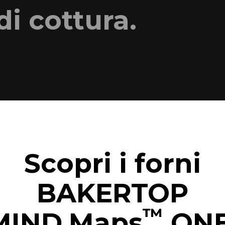
di cottura.
Scopri i forni
BAKERTOP
™
MIND.Maps
ONE