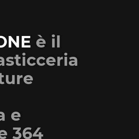
ONE
è il
sticceria
ture
a e
e 364