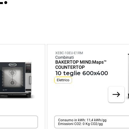
XEBC-10EU-E1RM
Combinati
BAKERTOP MIND.Maps™
COUNTERTOP
10 teglie 600x400
Elettrico
Consumo in kWh: 11,4 kWh/gg
Emissioni CO2: 0 Kg CO2/gg