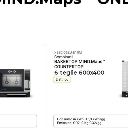
XEBC-06EU-E1RM
Combinati
BAKERTOP MIND.Maps™
COUNTERTOP
6 teglie 600x400
Elettrico
Consumo in kWh: 15,3 kWh/gg
Emissioni CO2: 0 Kg CO2/gg