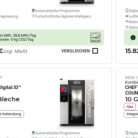
Automatische Programme
Digit
regulierung
Fortschrittliche digitale Intelligenz
Luftf
T
Netzw
Selbs
in kWh: 38,8 kWh/Tag
ionen: 0 kg CO2/Tag
 €
15.
zzgl. MwSt
VERGLEICHEN
ET
XEDA-1
Kombi
Digital.ID™
CHEF
COUN
 Bleche
10 G
Gas
et-Verbindung
Integr
Automatische Programme
Digit