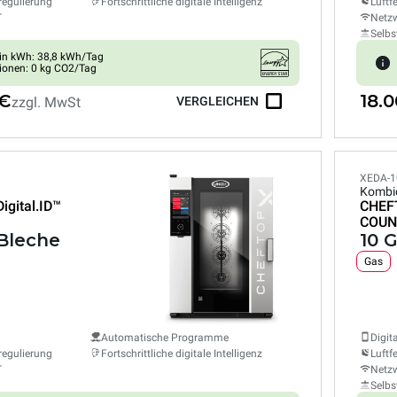
regulierung
Fortschrittliche digitale Intelligenz
Luftf
T
Netzw
Selbs
in kWh: 38,8 kWh/Tag
ionen: 0 kg CO2/Tag
 €
18.
zzgl. MwSt
VERGLEICHEN
XEDA-1
Kombi
Digital.ID™
CHEF
COUN
 Bleche
10 
Gas
Automatische Programme
Digit
regulierung
Fortschrittliche digitale Intelligenz
Luftf
T
Netzw
Selbs