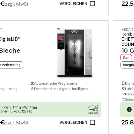
 €
22.
zzgl. MwSt
VERGLEICHEN
ET
XEDA-1
Kombi
Digital.ID™
CHEF
COUN
 Bleche
10 
Gas
et-Verbindung
Integr
Automatische Programme
Digit
regulierung
Fortschrittliche digitale Intelligenz
Luftf
T
Netzw
Selbs
in kWh: 141,2 kWh/Tag
ionen: 0 kg CO2/Tag
 €
25.
zzgl. MwSt
VERGLEICHEN