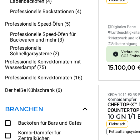
Elektrisch
Ladenbacköfen (4)
Professionelle Backstationen (4)
Professionelle Speed-Öfen (5)
Digitales Panel
Luftfeuchtigkeits
Professionelle Speed-Öfen für
Netzwerk und Io
Backwaren und mehr (3)
Selbstreinigung
Professionelle
Verbrauch 
Schnellgarsysteme (2)
CO2-Emiss
Professionelle Konvektomaten mit
15.100,00 
Wasserdampf (75)
Professionelle Konvektomaten (16)
Der heiße Kühlschrank (6)
XEDA-1011-EXRS-
Kombidämpfer
CHEFTOP-X™
BRANCHEN
COUNTERTOP
10 GN 1/1
Backöfen für Bars und Cafés
Elektrisch
Fettauffangsyste
Kombi-Dämpfer für
Zentralküchen