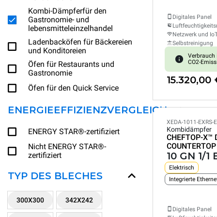
Kombi-Dämpferfür den
Digitales Panel
Gastronomie- und
Luftfeuchtigkeits
lebensmitteleinzelhandel
Netzwerk und Io
Ladenbacköfen für Bäckereien
Selbstreinigung
und Konditoreien
Verbrauch 
CO2-Emiss
Öfen für Restaurants und
Gastronomie
15.320,00
Öfen für den Quick Service
ENERGIEEFFIZIENZVERGLEICH
XEDA-1011-EXRS-
Kombidämpfer
ENERGY STAR®-zertifiziert
CHEFTOP-X™
COUNTERTOP
Nicht ENERGY STAR®-
10 GN 1/1
zertifiziert
Elektrisch
TYP DES BLECHES
Integrierte Ethern
300X300
342X242
Digitales Panel