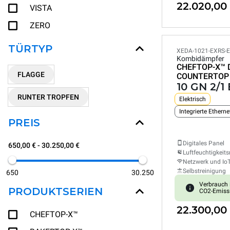
22.020,00
VISTA
ZERO
TÜRTYP
XEDA-1021-EXRS-
Kombidämpfer
CHEFTOP-X™
FLAGGE
COUNTERTOP
10 GN 2/1
RUNTER TROPFEN
Elektrisch
Integrierte Ethern
PREIS
Digitales Panel
650,00 € - 30.250,00 €
Luftfeuchtigkeits
Netzwerk und Io
Selbstreinigung
650
30.250
Verbrauch 
PRODUKTSERIEN
CO2-Emiss
22.300,00
CHEFTOP-X™