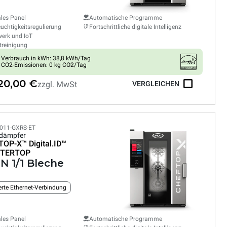
ales Panel
Automatische Programme
euchtigkeitsregulierung
Fortschrittliche digitale Intelligenz
erk und IoT
treinigung
Verbrauch in kWh: 38,8 kWh/Tag
CO2-Emissionen: 0 kg CO2/Tag
820,00 €
zzgl. MwSt
VERGLEICHEN
011-GXRS-ET
dämpfer
TOP-X™
Digital.ID™
TERTOP
N 1/1 Bleche
ierte Ethernet-Verbindung
ales Panel
Automatische Programme