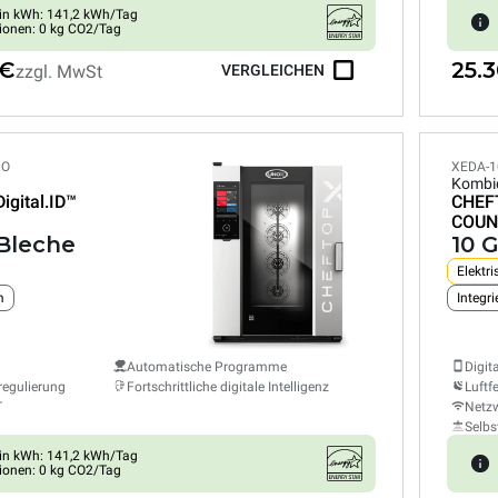
in kWh: 141,2 kWh/Tag
ionen: 0 kg CO2/Tag
 €
25.
zzgl. MwSt
VERGLEICHEN
PO
XEDA-1
Kombi
Digital.ID™
CHEF
COUN
 Bleche
10 
Elektri
m
Automatische Programme
Digit
regulierung
Fortschrittliche digitale Intelligenz
Luftf
T
Netzw
Selbs
in kWh: 141,2 kWh/Tag
ionen: 0 kg CO2/Tag