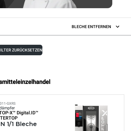
BLECHE ENTFERNEN
FILTER ZURÜCKSETZEN
smitteleinzelhandel
011-GXRS
dämpfer
TOP-X™
Digital.ID™
TERTOP
N 1/1 Bleche