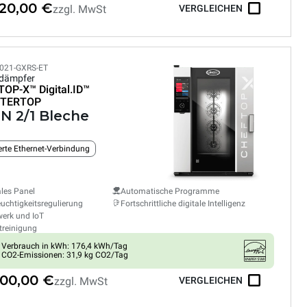
520,00 €
zzgl. MwSt
VERGLEICHEN
021-GXRS-ET
dämpfer
TOP-X™
Digital.ID™
TERTOP
GN 2/1 Bleche
ierte Ethernet-Verbindung
ales Panel
Automatische Programme
euchtigkeitsregulierung
Fortschrittliche digitale Intelligenz
erk und IoT
treinigung
Verbrauch in kWh: 176,4 kWh/Tag
CO2-Emissionen: 31,9 kg CO2/Tag
800,00 €
zzgl. MwSt
VERGLEICHEN