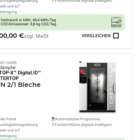
euchtigkeitsregulierung
Fortschrittliche digitale Intelligenz
erk und IoT
treinigung
Verbrauch in kWh: 48,4 kWh/Tag
CO2-Emissionen: 8,8 kg CO2/Tag
000,00 €
zzgl. MwSt
VERGLEICHEN
021-GXRS
dämpfer
TOP-X™
Digital.ID™
TERTOP
GN 2/1 Bleche
ales Panel
Automatische Programme
euchtigkeitsregulierung
Fortschrittliche digitale Intelligenz
erk und IoT
treinigung