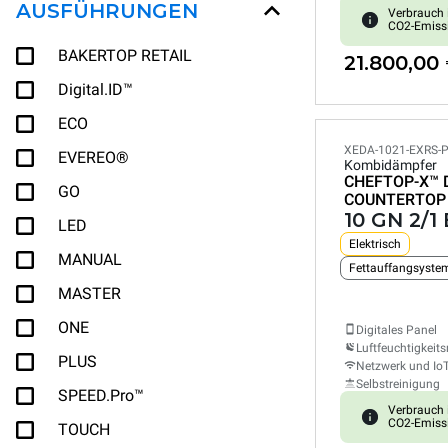
AUSFÜHRUNGEN
Verbrauch 
CO2-Emiss
BAKERTOP RETAIL
21.800,00
Digital.ID™
ECO
XEDA-1021-EXRS-
EVEREO®
Kombidämpfer
CHEFTOP-X™
GO
COUNTERTOP
10 GN 2/1
LED
Elektrisch
MANUAL
Fettauffangsyste
MASTER
ONE
Digitales Panel
Luftfeuchtigkeits
PLUS
Netzwerk und Io
Selbstreinigung
SPEED.Pro™
Verbrauch 
CO2-Emiss
TOUCH