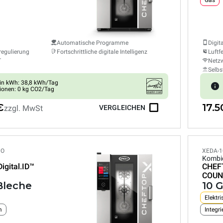
Gas
Automatische Programme
Digit
regulierung
Fortschrittliche digitale Intelligenz
Luftf
T
Netzw
Selbs
in kWh: 38,8 kWh/Tag
ionen: 0 kg CO2/Tag
€
17.
zzgl. MwSt
VERGLEICHEN
PO
XEDA-1
Kombi
Digital.ID™
CHEF
COUN
 Bleche
10 G
Elektri
m