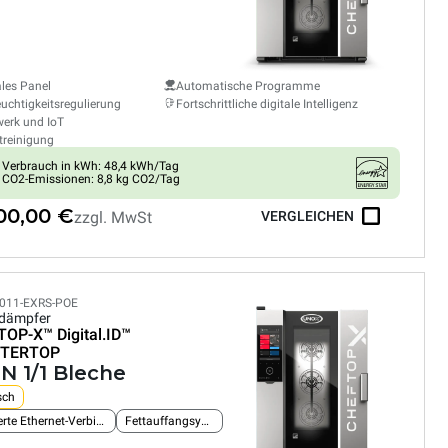
ales Panel
Automatische Programme
euchtigkeitsregulierung
Fortschrittliche digitale Intelligenz
erk und IoT
treinigung
Verbrauch in kWh: 48,4 kWh/Tag
CO2-Emissionen: 8,8 kg CO2/Tag
500,00 €
zzgl. MwSt
VERGLEICHEN
011-EXRS-POE
dämpfer
TOP-X™
Digital.ID™
TERTOP
N 1/1 Bleche
sch
Integrierte Ethernet-Verbindung
Fettauffangsystem