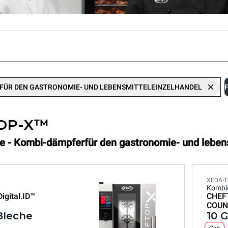
FÜR DEN GASTRONOMIE- UND LEBENSMITTELEINZELHANDEL
OP-X™
e - Kombi-dämpferfür den gastronomie- und leben
XEDA-1
Kombi
Digital.ID™
CHEF
COUN
 Bleche
10 G