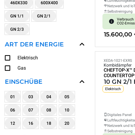
Luftfeuchtigkeits
460X330
600X400
Netzwerk und Io
Selbstreinigung
GN 1/1
GN 2/1
Verbrauch 
CO2-Emiss
GN 2/3
15.600,00
ART DER ENERGIE
Elektrisch
XEDA-1021-EXRS
Kombidämpfer
Gas
CHEFTOP-X™
COUNTERTOP
EINSCHÜBE
10 GN 2/1
Elektrisch
01
03
04
05
06
07
08
10
Digitales Panel
Luftfeuchtigkeits
12
16
18
20
Netzwerk und Io
Selbstreinigung