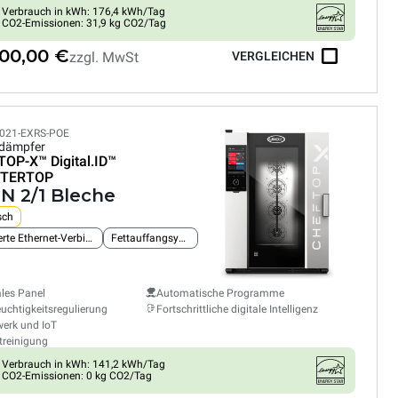
Verbrauch in kWh: 176,4 kWh/Tag
CO2-Emissionen: 31,9 kg CO2/Tag
300,00 €
zzgl. MwSt
VERGLEICHEN
021-EXRS-POE
dämpfer
TOP-X™
Digital.ID™
TERTOP
GN 2/1 Bleche
sch
Integrierte Ethernet-Verbindung
Fettauffangsystem
ales Panel
Automatische Programme
euchtigkeitsregulierung
Fortschrittliche digitale Intelligenz
erk und IoT
treinigung
Verbrauch in kWh: 141,2 kWh/Tag
CO2-Emissionen: 0 kg CO2/Tag