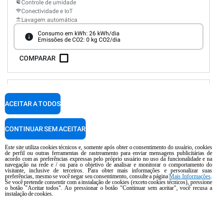
Controle de umidade
Conectividade e IoT
Lavagem automática
Consumo em kWh: 26 kWh/dia
Emissões de CO2: 0 kg CO2/dia
COMPARAR
XEVC-0511-E1RM-LP
Forno combinado
CHEFTOP MIND.Maps™
ONE
ACEITAR A TODOS
COUNTERTOP
5 GN 1/1 bandejas
Elétrico
CONTINUAR SEM ACEITAR
Potência máxima 7 kW
Este site utiliza cookies técnicos e, somente após obter o consentimento do usuário, cookies
de perfil ou outras ferramentas de rastreamento para enviar mensagens publicitárias de
acordo com as preferências expressas pelo próprio usuário no uso da funcionalidade e na
navegação na rede e / ou para o objetivo de analisar e monitorar o comportamento do
Painel Digital
visitante, inclusive de terceiros. Para obter mais informações e personalizar suas
preferências, mesmo se você negar seu consentimento, consulte a página
Mais Informações
.
Controle de umidade
Se você pretende consentir com a instalação de cookies (exceto cookies técnicos), pressione
Conectividade e IoT
o botão "Aceitar todos". Ao pressionar o botão "Continuar sem aceitar", você recusa a
instalação de cookies.
Lavagem automática
Consumo em kWh: 26 kWh/dia
Emissões de CO2: 0 kg CO2/dia