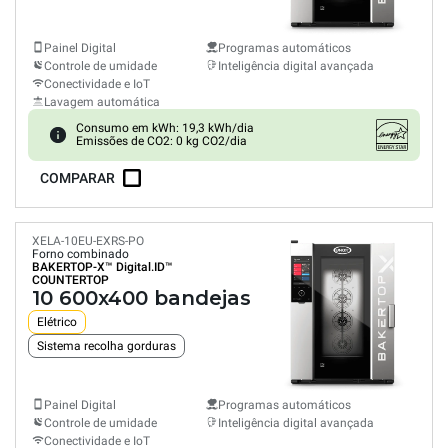
Painel Digital
Programas automáticos
Controle de umidade
Inteligência digital avançada
Conectividade e IoT
Lavagem automática
Consumo em kWh: 19,3 kWh/dia
Emissões de CO2: 0 kg CO2/dia
COMPARAR
XELA-10EU-EXRS-PO
Forno combinado
BAKERTOP-X™
Digital.ID™
COUNTERTOP
10 600x400 bandejas
Elétrico
Sistema recolha gorduras
Painel Digital
Programas automáticos
Controle de umidade
Inteligência digital avançada
Conectividade e IoT