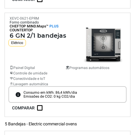
XEVC-0621-EPRM
Forno combinado
CHEFTOP MIND.Maps™
PLUS
COUNTERTOP
6 GN 2/1 bandejas
Elétrico
Painel Digital
Programas automáticos
Controle de umidade
Conectividade e IoT
Lavagem automática
Consumo em kWh: 86,4 kWh/dia
Emissões de CO2: 0 kg CO2/dia
COMPARAR
5 Bandejas - Electric commercial ovens