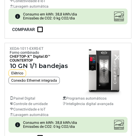
Conectividade e IoT
Lavagem automática
Consumo em kWh: 38,8 kWh/dia
Emissões de CO2: 0 kg CO2/dia
COMPARAR
XEDA-1011-EXRS-ET
Forno combinado
CHEFTOP-X™
Digital.ID™
COUNTERTOP
10 GN 1/1 bandejas
Elétrico
Conexão Ethernet integrada
Painel Digital
Programas automáticos
Controle de umidade
Inteligência digital avançada
Conectividade e IoT
Lavagem automática
Consumo em kWh: 38,8 kWh/dia
Emissões de CO2: 0 kg CO2/dia