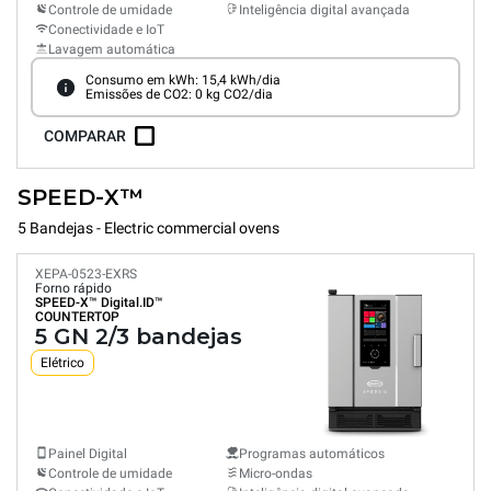
Controle de umidade
Inteligência digital avançada
Conectividade e IoT
Lavagem automática
Consumo em kWh: 15,4 kWh/dia
Emissões de CO2: 0 kg CO2/dia
COMPARAR
SPEED-X™
5 Bandejas - Electric commercial ovens
XEPA-0523-EXRS
Forno rápido
SPEED-X™
Digital.ID™
COUNTERTOP
5 GN 2/3 bandejas
Elétrico
Painel Digital
Programas automáticos
Controle de umidade
Micro-ondas