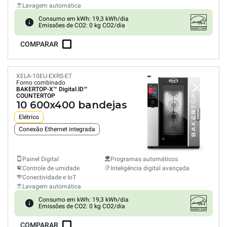
Lavagem automática
Consumo em kWh: 19,3 kWh/dia
Emissões de CO2: 0 kg CO2/dia
COMPARAR
XELA-10EU-EXRS-ET
Forno combinado
BAKERTOP-X™
Digital.ID™
COUNTERTOP
10 600x400 bandejas
Elétrico
Conexão Ethernet integrada
Painel Digital
Programas automáticos
Controle de umidade
Inteligência digital avançada
Conectividade e IoT
Lavagem automática
Consumo em kWh: 19,3 kWh/dia
Emissões de CO2: 0 kg CO2/dia
COMPARAR