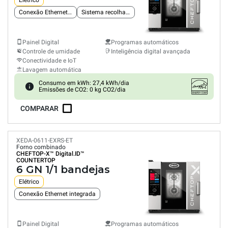
Elétrico
Conexão Ethernet integrada
Sistema recolha gorduras
Painel Digital
Programas automáticos
Controle de umidade
Inteligência digital avançada
Conectividade e IoT
Lavagem automática
Consumo em kWh: 27,4 kWh/dia
Emissões de CO2: 0 kg CO2/dia
COMPARAR
XEDA-0611-EXRS-ET
Forno combinado
CHEFTOP-X™
Digital.ID™
COUNTERTOP
6 GN 1/1 bandejas
Elétrico
Conexão Ethernet integrada
Painel Digital
Programas automáticos