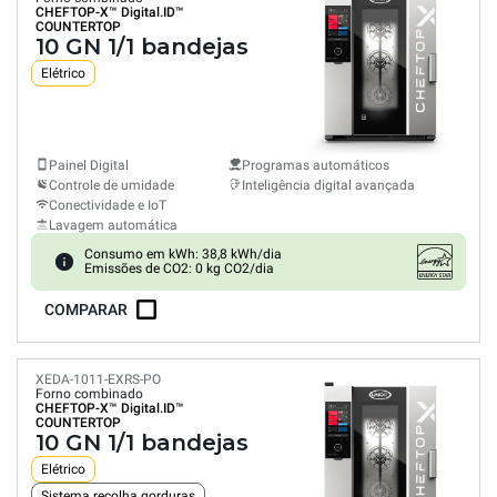
CHEFTOP-X™
Digital.ID™
COUNTERTOP
10 GN 1/1 bandejas
Elétrico
Painel Digital
Programas automáticos
Controle de umidade
Inteligência digital avançada
Conectividade e IoT
Lavagem automática
Consumo em kWh: 38,8 kWh/dia
Emissões de CO2: 0 kg CO2/dia
COMPARAR
XEDA-1011-EXRS-PO
Forno combinado
CHEFTOP-X™
Digital.ID™
COUNTERTOP
10 GN 1/1 bandejas
Elétrico
Sistema recolha gorduras