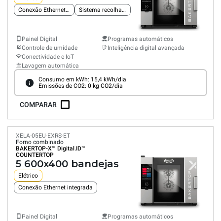
Conexão Ethernet integrada
Sistema recolha gorduras
Painel Digital
Programas automáticos
Controle de umidade
Inteligência digital avançada
Conectividade e IoT
Lavagem automática
Consumo em kWh: 15,4 kWh/dia
Emissões de CO2: 0 kg CO2/dia
COMPARAR
XELA-05EU-EXRS-ET
Forno combinado
BAKERTOP-X™
Digital.ID™
COUNTERTOP
5 600x400 bandejas
Elétrico
Conexão Ethernet integrada
Painel Digital
Programas automáticos