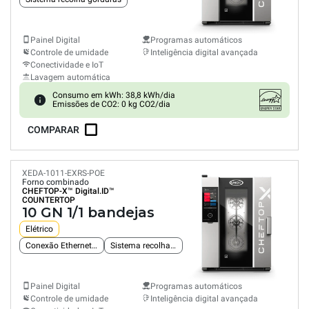
Painel Digital
Programas automáticos
Controle de umidade
Inteligência digital avançada
Conectividade e IoT
Lavagem automática
Consumo em kWh: 38,8 kWh/dia
Emissões de CO2: 0 kg CO2/dia
COMPARAR
XEDA-1011-EXRS-POE
Forno combinado
CHEFTOP-X™
Digital.ID™
COUNTERTOP
10 GN 1/1 bandejas
Elétrico
Conexão Ethernet integrada
Sistema recolha gorduras
Painel Digital
Programas automáticos
Controle de umidade
Inteligência digital avançada