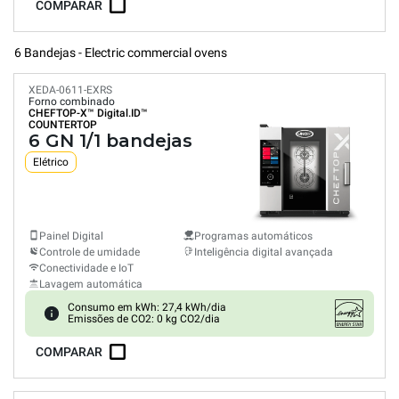
COMPARAR
6 Bandejas - Electric commercial ovens
XEDA-0611-EXRS
Forno combinado
CHEFTOP-X™
Digital.ID™
COUNTERTOP
6 GN 1/1 bandejas
Elétrico
Painel Digital
Programas automáticos
Controle de umidade
Inteligência digital avançada
Conectividade e IoT
Lavagem automática
Consumo em kWh: 27,4 kWh/dia
Emissões de CO2: 0 kg CO2/dia
COMPARAR