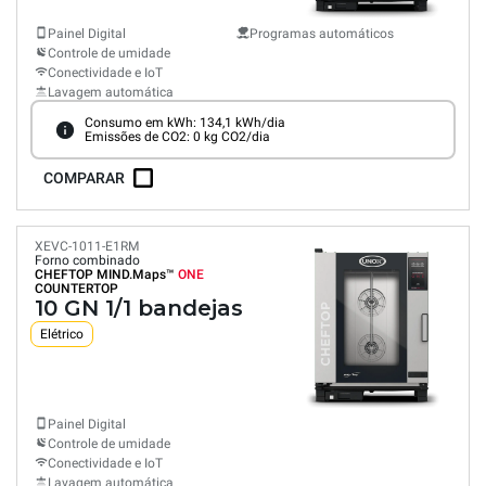
Painel Digital
Programas automáticos
Controle de umidade
Conectividade e IoT
Lavagem automática
Consumo em kWh: 134,1 kWh/dia
Emissões de CO2: 0 kg CO2/dia
COMPARAR
XEVC-1011-E1RM
Forno combinado
CHEFTOP MIND.Maps™
ONE
COUNTERTOP
10 GN 1/1 bandejas
Elétrico
Painel Digital
Controle de umidade
Conectividade e IoT
Lavagem automática