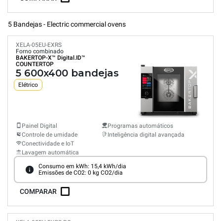
5 Bandejas - Electric commercial ovens
XELA-05EU-EXRS
Forno combinado
BAKERTOP-X™
Digital.ID™
COUNTERTOP
5 600x400 bandejas
Elétrico
Painel Digital
Programas automáticos
Controle de umidade
Inteligência digital avançada
Conectividade e IoT
Lavagem automática
Consumo em kWh: 15,4 kWh/dia
Emissões de CO2: 0 kg CO2/dia
COMPARAR