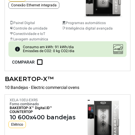
Conexão Ethernet integrada
Painel Digital
Programas automáticos
Controle de umidade
Inteligência digital avançada
Conectividade e IoT
Lavagem automática
Consumo em kWh: 91 kWh/dia
Emissões de CO2: 0 kg CO2/dia
COMPARAR
BAKERTOP-X™
10 Bandejas - Electric commercial ovens
XELA-10EU-EXRS
Forno combinado
BAKERTOP-X™
Digital.ID™
COUNTERTOP
10 600x400 bandejas
Elétrico