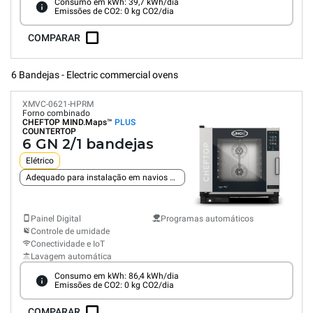
Consumo em kWh: 39,7 kWh/dia
Emissões de CO2: 0 kg CO2/dia
COMPARAR
6 Bandejas - Electric commercial ovens
XMVC-0621-HPRM
Forno combinado
CHEFTOP MIND.Maps™
PLUS
COUNTERTOP
6 GN 2/1 bandejas
Elétrico
Adequado para instalação em navios e plataformas
Painel Digital
Programas automáticos
Controle de umidade
Conectividade e IoT
Lavagem automática
Consumo em kWh: 86,4 kWh/dia
Emissões de CO2: 0 kg CO2/dia
COMPARAR