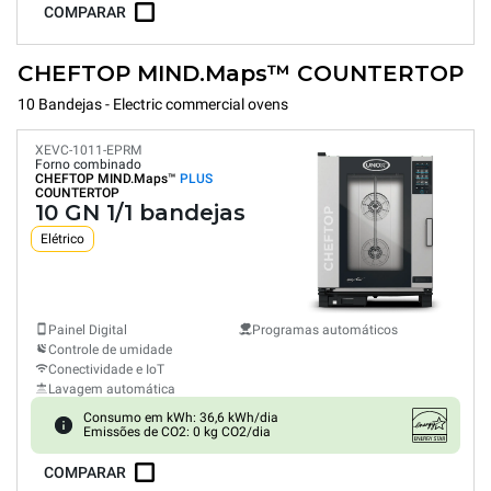
COMPARAR
CHEFTOP MIND.Maps™ COUNTERTOP
10 Bandejas - Electric commercial ovens
XEVC-1011-EPRM
Forno combinado
CHEFTOP MIND.Maps™
PLUS
COUNTERTOP
10 GN 1/1 bandejas
Elétrico
Painel Digital
Programas automáticos
Controle de umidade
Conectividade e IoT
Lavagem automática
Consumo em kWh: 36,6 kWh/dia
Emissões de CO2: 0 kg CO2/dia
COMPARAR