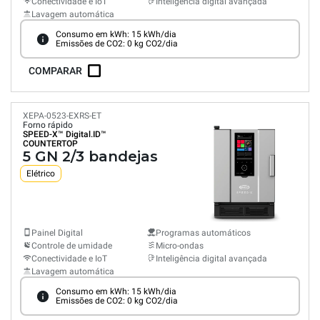
Conectividade e IoT
Inteligência digital avançada
Lavagem automática
Consumo em kWh: 15 kWh/dia
Emissões de CO2: 0 kg CO2/dia
COMPARAR
XEPA-0523-EXRS-ET
Forno rápido
SPEED-X™
Digital.ID™
COUNTERTOP
5 GN 2/3 bandejas
Elétrico
Painel Digital
Programas automáticos
Controle de umidade
Micro-ondas
Conectividade e IoT
Inteligência digital avançada
Lavagem automática
Consumo em kWh: 15 kWh/dia
Emissões de CO2: 0 kg CO2/dia