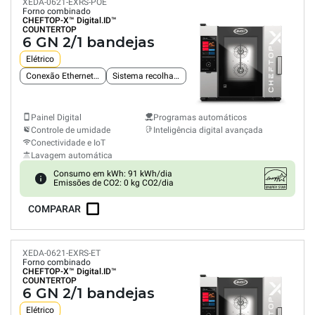
XEDA-0621-EXRS-POE
Forno combinado
CHEFTOP-X™
Digital.ID™
COUNTERTOP
6 GN 2/1 bandejas
Elétrico
Conexão Ethernet integrada
Sistema recolha gorduras
Painel Digital
Programas automáticos
Controle de umidade
Inteligência digital avançada
Conectividade e IoT
Lavagem automática
Consumo em kWh: 91 kWh/dia
Emissões de CO2: 0 kg CO2/dia
COMPARAR
XEDA-0621-EXRS-ET
Forno combinado
CHEFTOP-X™
Digital.ID™
COUNTERTOP
6 GN 2/1 bandejas
Elétrico