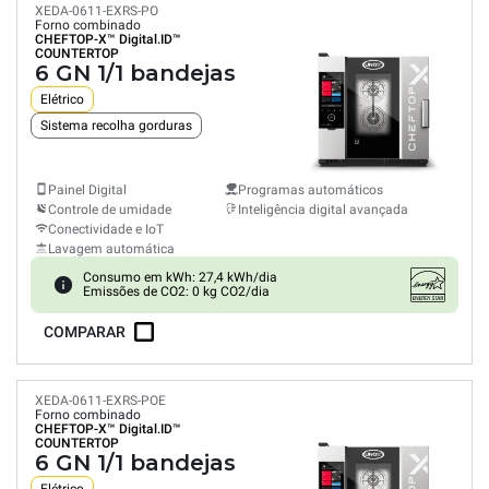
XEDA-0611-EXRS-PO
Forno combinado
CHEFTOP-X™
Digital.ID™
COUNTERTOP
6 GN 1/1 bandejas
Elétrico
Sistema recolha gorduras
Painel Digital
Programas automáticos
Controle de umidade
Inteligência digital avançada
Conectividade e IoT
Lavagem automática
Consumo em kWh: 27,4 kWh/dia
Emissões de CO2: 0 kg CO2/dia
COMPARAR
XEDA-0611-EXRS-POE
Forno combinado
CHEFTOP-X™
Digital.ID™
COUNTERTOP
6 GN 1/1 bandejas