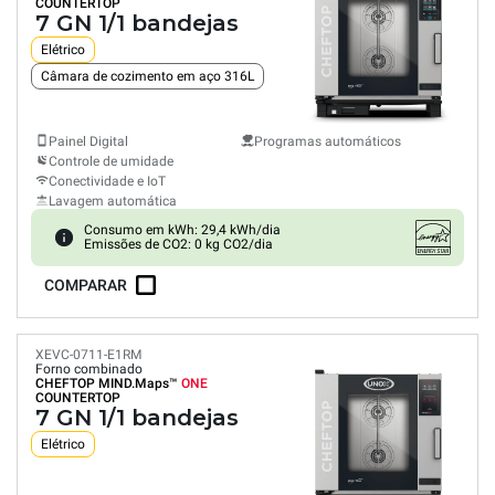
COUNTERTOP
7 GN 1/1 bandejas
Elétrico
Câmara de cozimento em aço 316L
Painel Digital
Programas automáticos
Controle de umidade
Conectividade e IoT
Lavagem automática
Consumo em kWh: 29,4 kWh/dia
Emissões de CO2: 0 kg CO2/dia
COMPARAR
XEVC-0711-E1RM
Forno combinado
CHEFTOP MIND.Maps™
ONE
COUNTERTOP
7 GN 1/1 bandejas
Elétrico