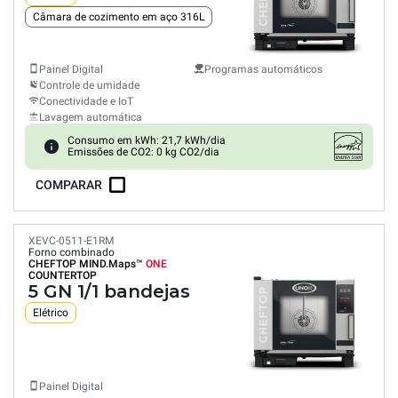
Câmara de cozimento em aço 316L
Painel Digital
Programas automáticos
Controle de umidade
Conectividade e IoT
Lavagem automática
Consumo em kWh: 21,7 kWh/dia
Emissões de CO2: 0 kg CO2/dia
COMPARAR
XEVC-0511-E1RM
Forno combinado
CHEFTOP MIND.Maps™
ONE
COUNTERTOP
5 GN 1/1 bandejas
Elétrico
Painel Digital