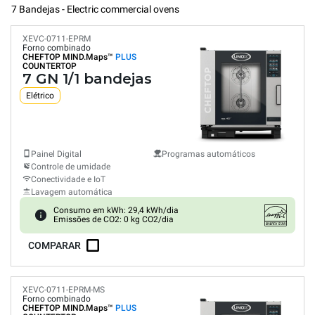
7 Bandejas - Electric commercial ovens
XEVC-0711-EPRM
Forno combinado
CHEFTOP MIND.Maps™
PLUS
COUNTERTOP
7 GN 1/1 bandejas
Elétrico
Painel Digital
Programas automáticos
Controle de umidade
Conectividade e IoT
Lavagem automática
Consumo em kWh: 29,4 kWh/dia
Emissões de CO2: 0 kg CO2/dia
COMPARAR
XEVC-0711-EPRM-MS
Forno combinado
CHEFTOP MIND.Maps™
PLUS