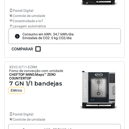
Painel Digital
Controle de umidade
Conectividade e IoT
Lavagem automática
Consumo em kWh: 34,7 kWh/dia
Emissões de CO2: 0 kg CO2/dia
COMPARAR
XEVC-0711-EZRM
Forno de convecção com umidade
CHEFTOP MIND.Maps™
ZERO
COUNTERTOP
7 GN 1/1 bandejas
Elétrico
Painel Digital
Controle de umidade