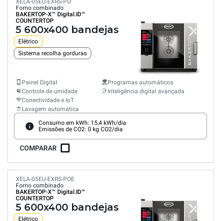
XELA-05EU-EXRS-PO
Forno combinado
BAKERTOP-X™
Digital.ID™
COUNTERTOP
5 600x400 bandejas
Elétrico
Sistema recolha gorduras
Painel Digital
Programas automáticos
Controle de umidade
Inteligência digital avançada
Conectividade e IoT
Lavagem automática
Consumo em kWh: 15,4 kWh/dia
Emissões de CO2: 0 kg CO2/dia
COMPARAR
XELA-05EU-EXRS-POE
Forno combinado
BAKERTOP-X™
Digital.ID™
COUNTERTOP
5 600x400 bandejas
Elétrico