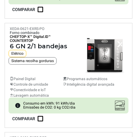
COMPARAR
XEDA-0621-EXRS-PO
Forno combinado
CHEFTOP-X™
Digital.ID™
COUNTERTOP
6 GN 2/1 bandejas
Elétrico
Sistema recolha gorduras
Painel Digital
Programas automáticos
Controle de umidade
Inteligência digital avançada
Conectividade e IoT
Lavagem automática
Consumo em kWh: 91 kWh/dia
Emissões de CO2: 0 kg CO2/dia
COMPARAR