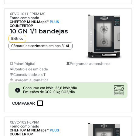
XEVC-1011-EPRM-MS
Forno combinado
CHEFTOP MIND.Maps™
PLUS
COUNTERTOP
10 GN 1/1 bandejas
Elétrico
Câmara de cozimento em aço 316L
Painel Digital
Programas automáticos
Controle de umidade
Conectividade e IoT
Lavagem automática
Consumo em kWh: 36,6 kWh/dia
Emissões de CO2: 0 kg CO2/dia
COMPARAR
XEVC-1021-EPRM
Forno combinado
CHEFTOP MIND.Maps™
PLUS
COUNTERTOP