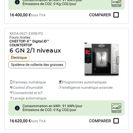
Consommation en kWh: 91 kWh/jour
Émissions de CO2: 0 Kg CO2/jour
16 400,00 €
COMPARER
hors TVA
XEDA-0621-EXRS-PO
Fours mixtes
CHEFTOP-X™
Digital.ID™
COUNTERTOP
6 GN 2/1 niveaux
Électrique
Système de collecte des graisses
Panneau numérique
Programmes automatiques
Control d'humidité
Intelligence numérique avancée
Connectivité et IoT
Lavage automatique
Consommation en kWh: 91 kWh/jour
Émissions de CO2: 0 Kg CO2/jour
16 620,00 €
COMPARER
hors TVA