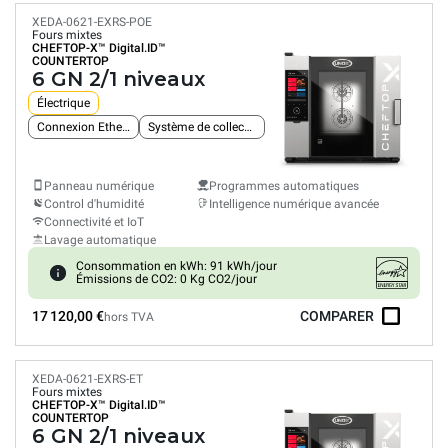
XEDA-0621-EXRS-POE
Fours mixtes
CHEFTOP-X™
Digital.ID™
COUNTERTOP
6 GN 2/1 niveaux
Électrique
Connexion Ethernet intégrée
Système de collecte des graisses
Panneau numérique
Programmes automatiques
Control d'humidité
Intelligence numérique avancée
Connectivité et IoT
Lavage automatique
Consommation en kWh: 91 kWh/jour
Émissions de CO2: 0 Kg CO2/jour
17 120,00 €
COMPARER
hors TVA
XEDA-0621-EXRS-ET
Fours mixtes
CHEFTOP-X™
Digital.ID™
COUNTERTOP
6 GN 2/1 niveaux