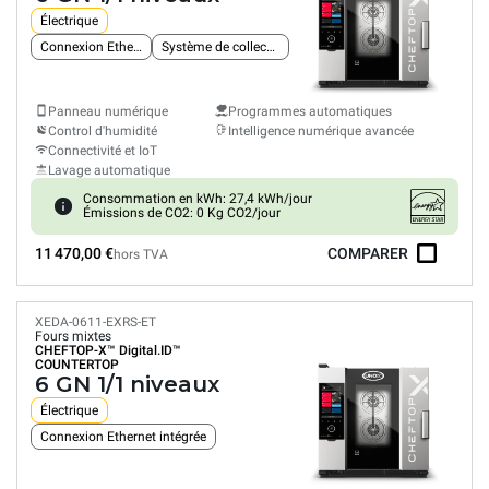
Électrique
Connexion Ethernet intégrée
Système de collecte des graisses
Panneau numérique
Programmes automatiques
Control d'humidité
Intelligence numérique avancée
Connectivité et IoT
Lavage automatique
Consommation en kWh: 27,4 kWh/jour
Émissions de CO2: 0 Kg CO2/jour
11 470,00 €
COMPARER
hors TVA
XEDA-0611-EXRS-ET
Fours mixtes
CHEFTOP-X™
Digital.ID™
COUNTERTOP
6 GN 1/1 niveaux
Électrique
Connexion Ethernet intégrée