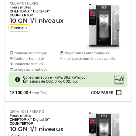
XEDA-1011-EXRS
Fours mixtes
CHEFTOP-X™
Digital.ID™
COUNTERTOP
10 GN 1/1 niveaux
Électrique
Panneau numérique
Programmes automatiques
Control d'humidité
Intelligence numérique avancée
Connectivité et IoT
Lavage automatique
Consommation en kWh: 38,8 kWh/jour
Émissions de CO2: 0 Kg CO2/jour
15 100,00 €
COMPARER
hors TVA
XEDA-1011-EXRS-PO
Fours mixtes
CHEFTOP-X™
Digital.ID™
COUNTERTOP
10 GN 1/1 niveaux