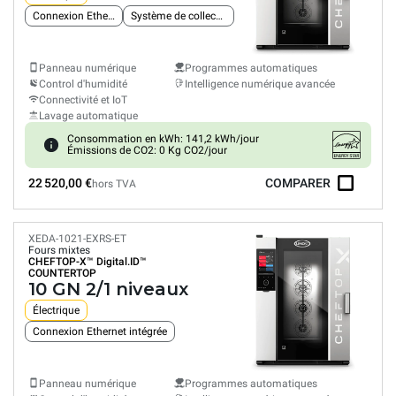
Connexion Ethernet intégrée
Système de collecte des graisses
Panneau numérique
Programmes automatiques
Control d'humidité
Intelligence numérique avancée
Connectivité et IoT
Lavage automatique
Consommation en kWh: 141,2 kWh/jour
Émissions de CO2: 0 Kg CO2/jour
22 520,00 €
COMPARER
hors TVA
XEDA-1021-EXRS-ET
Fours mixtes
CHEFTOP-X™
Digital.ID™
COUNTERTOP
10 GN 2/1 niveaux
Électrique
Connexion Ethernet intégrée
Panneau numérique
Programmes automatiques