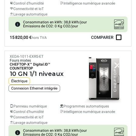
Control d'humidité
Intelligence numérique avancée
Connectivité et IoT
Lavage automatique
Consommation en kWh: 38,8 kWh/jour
Émissions de CO2: 0 Kg CO2/jour
15 820,00 €
COMPARER
hors TVA
XEDA-1011-EXRS-ET
Fours mixtes
CHEFTOP-X™
Digital.ID™
COUNTERTOP
10 GN 1/1 niveaux
Électrique
Connexion Ethernet intégrée
Panneau numérique
Programmes automatiques
Control d'humidité
Intelligence numérique avancée
Connectivité et IoT
Lavage automatique
Consommation en kWh: 38,8 kWh/jour
Émissions de CO2: 0 Kg CO2/jour