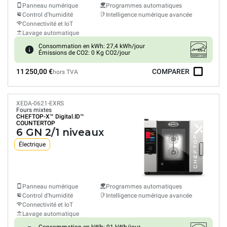
Panneau numérique
Programmes automatiques
Control d'humidité
Intelligence numérique avancée
Connectivité et IoT
Lavage automatique
Consommation en kWh: 27,4 kWh/jour
Émissions de CO2: 0 Kg CO2/jour
11 250,00 €
COMPARER
hors TVA
XEDA-0621-EXRS
Fours mixtes
CHEFTOP-X™
Digital.ID™
COUNTERTOP
6 GN 2/1 niveaux
Électrique
Panneau numérique
Programmes automatiques
Control d'humidité
Intelligence numérique avancée
Connectivité et IoT
Lavage automatique