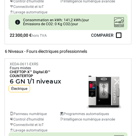
Control d'humidité
Intelligence numérique avancée
Connectivité et IoT
Lavage automatique
Consommation en kWh: 141,2 kWh/jour
Émissions de CO2: 0 Kg CO2/jour
22 300,00 €
COMPARER
hors TVA
6 Niveaux - Fours électriques professionnels
XEDA-0611-EXRS
Fours mixtes
CHEFTOP-X™
Digital.ID™
COUNTERTOP
6 GN 1/1 niveaux
Électrique
Panneau numérique
Programmes automatiques
Control d'humidité
Intelligence numérique avancée
Connectivité et IoT
Lavage automatique