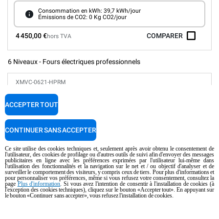
Consommation en kWh: 39,7 kWh/jour
Émissions de CO2: 0 Kg CO2/jour
4 450,00 €
COMPARER
hors TVA
6 Niveaux - Fours électriques professionnels
XMVC-0621-HPRM
Fours mixtes
CHEFTOP MIND.Maps™
PLUS
COUNTERTOP
ACCEPTER TOUT
6 GN 2/1 niveaux
Électrique
CONTINUER SANS ACCEPTER
Convient pour l'installation de navires et de plates-formes
Ce site utilise des cookies techniques et, seulement après avoir obtenu le consentement de
l'utilisateur, des cookies de profilage ou d'autres outils de suivi afin d'envoyer des messages
publicitaires en ligne avec les préférences exprimées par l'utilisateur lui-même dans
Panneau numérique
Programmes automatiques
l'utilisation des fonctionnalités et la navigation sur le net et / ou objectif d'analyser et de
Control d'humidité
surveiller le comportement des visiteurs, y compris ceux de tiers. Pour plus d'informations et
pour personnaliser vos préférences, même si vous refusez votre consentement, consultez la
Connectivité et IoT
page
Plus d'information
. Si vous avez l'intention de consentir à l'installation de cookies (à
Lavage automatique
l'exception des cookies techniques), cliquez sur le bouton «Accepter tout». En appuyant sur
le bouton «Continuer sans accepter», vous refusez l'installation de cookies.
Consommation en kWh: 86,4 kWh/jour
Émissions de CO2: 0 Kg CO2/jour