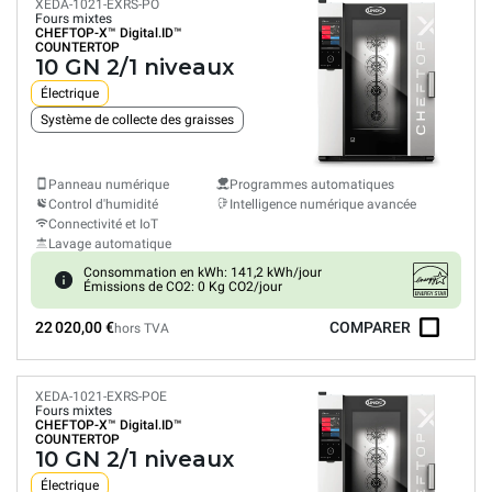
XEDA-1021-EXRS-PO
Fours mixtes
CHEFTOP-X™
Digital.ID™
COUNTERTOP
10 GN 2/1 niveaux
Électrique
Système de collecte des graisses
Panneau numérique
Programmes automatiques
Control d'humidité
Intelligence numérique avancée
Connectivité et IoT
Lavage automatique
Consommation en kWh: 141,2 kWh/jour
Émissions de CO2: 0 Kg CO2/jour
22 020,00 €
COMPARER
hors TVA
XEDA-1021-EXRS-POE
Fours mixtes
CHEFTOP-X™
Digital.ID™
COUNTERTOP
10 GN 2/1 niveaux
Électrique