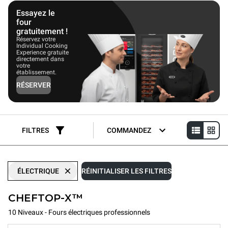
vapeur ou les friteuses commerciales, les fours électriques Unox
peuvent économiser entre 28 % et plus de 50 % de
Essayez le
consommation d'énergie.
four
gratuitement !
Réservez votre
Individual Cooking
Experience gratuite
directement dans
votre
établissement.
RÉSERVER
FILTRES
COMMANDEZ
ÉLECTRIQUE
RÉINITIALISER LES FILTRES
CHEFTOP-X™
10 Niveaux - Fours électriques professionnels