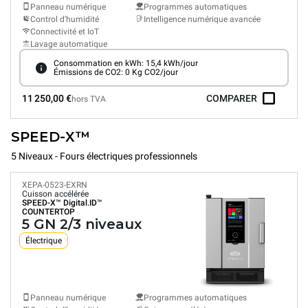
Panneau numérique
Programmes automatiques
Control d'humidité
Intelligence numérique avancée
Connectivité et IoT
Lavage automatique
Consommation en kWh: 15,4 kWh/jour
Émissions de CO2: 0 Kg CO2/jour
11 250,00 €
COMPARER
hors TVA
SPEED-X™
5 Niveaux - Fours électriques professionnels
XEPA-0523-EXRN
Cuisson accélérée
SPEED-X™
Digital.ID™
COUNTERTOP
5 GN 2/3 niveaux
Électrique
Panneau numérique
Programmes automatiques