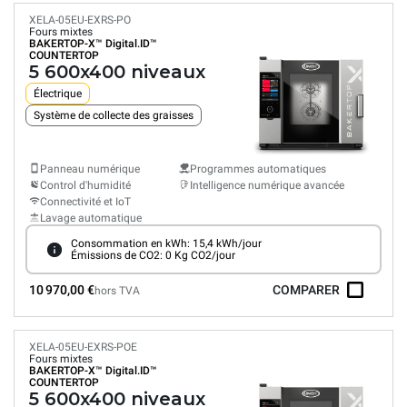
XELA-05EU-EXRS-PO
Fours mixtes
BAKERTOP-X™
Digital.ID™
COUNTERTOP
5 600x400 niveaux
Électrique
Système de collecte des graisses
Panneau numérique
Programmes automatiques
Control d'humidité
Intelligence numérique avancée
Connectivité et IoT
Lavage automatique
Consommation en kWh: 15,4 kWh/jour
Émissions de CO2: 0 Kg CO2/jour
10 970,00 €
COMPARER
hors TVA
XELA-05EU-EXRS-POE
Fours mixtes
BAKERTOP-X™
Digital.ID™
COUNTERTOP
5 600x400 niveaux