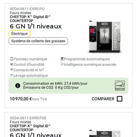
XEDA-0611-EXRS-PO
Fours mixtes
CHEFTOP-X™
Digital.ID™
COUNTERTOP
6 GN 1/1 niveaux
Électrique
Système de collecte des graisses
Panneau numérique
Programmes automatiques
Control d'humidité
Intelligence numérique avancée
Connectivité et IoT
Lavage automatique
Consommation en kWh: 27,4 kWh/jour
Émissions de CO2: 0 Kg CO2/jour
10 970,00 €
COMPARER
hors TVA
XEDA-0611-EXRS-POE
Fours mixtes
CHEFTOP-X™
Digital.ID™
COUNTERTOP
6 GN 1/1 niveaux