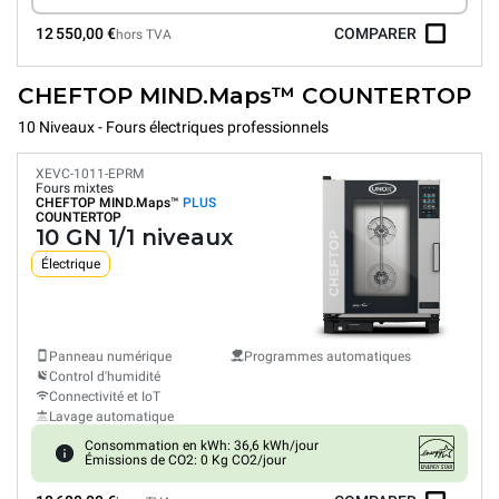
12 550,00 €
COMPARER
hors TVA
CHEFTOP MIND.Maps™ COUNTERTOP
10 Niveaux - Fours électriques professionnels
XEVC-1011-EPRM
Fours mixtes
CHEFTOP MIND.Maps™
PLUS
COUNTERTOP
10 GN 1/1 niveaux
Électrique
Panneau numérique
Programmes automatiques
Control d'humidité
Connectivité et IoT
Lavage automatique
Consommation en kWh: 36,6 kWh/jour
Émissions de CO2: 0 Kg CO2/jour