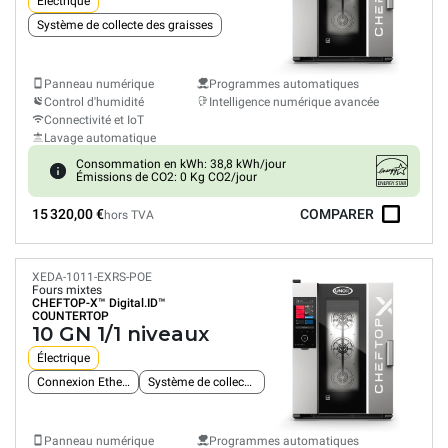
Électrique
Système de collecte des graisses
Panneau numérique
Programmes automatiques
Control d'humidité
Intelligence numérique avancée
Connectivité et IoT
Lavage automatique
Consommation en kWh: 38,8 kWh/jour
Émissions de CO2: 0 Kg CO2/jour
15 320,00 €
COMPARER
hors TVA
XEDA-1011-EXRS-POE
Fours mixtes
CHEFTOP-X™
Digital.ID™
COUNTERTOP
10 GN 1/1 niveaux
Électrique
Connexion Ethernet intégrée
Système de collecte des graisses
Panneau numérique
Programmes automatiques