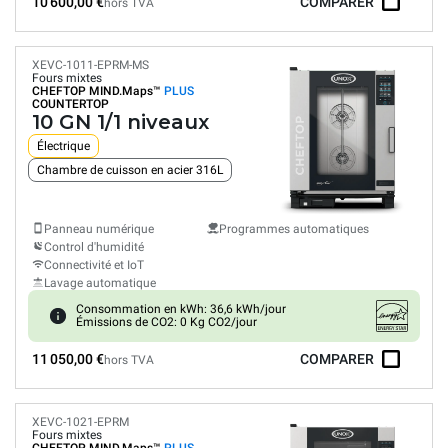
10 600,00 €
COMPARER
hors TVA
XEVC-1011-EPRM-MS
Fours mixtes
CHEFTOP MIND.Maps™
PLUS
COUNTERTOP
10 GN 1/1 niveaux
Électrique
Chambre de cuisson en acier 316L
Panneau numérique
Programmes automatiques
Control d'humidité
Connectivité et IoT
Lavage automatique
Consommation en kWh: 36,6 kWh/jour
Émissions de CO2: 0 Kg CO2/jour
11 050,00 €
COMPARER
hors TVA
XEVC-1021-EPRM
Fours mixtes