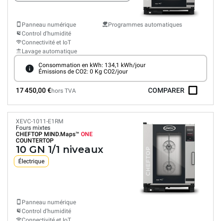
Panneau numérique
Programmes automatiques
Control d'humidité
Connectivité et IoT
Lavage automatique
Consommation en kWh: 134,1 kWh/jour
Émissions de CO2: 0 Kg CO2/jour
17 450,00 €
COMPARER
hors TVA
XEVC-1011-E1RM
Fours mixtes
CHEFTOP MIND.Maps™
ONE
COUNTERTOP
10 GN 1/1 niveaux
Électrique
Panneau numérique
Control d'humidité
Connectivité et IoT