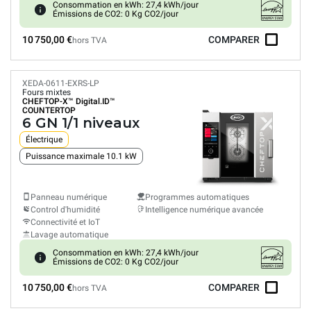
Consommation en kWh: 27,4 kWh/jour
Émissions de CO2: 0 Kg CO2/jour
10 750,00 €
COMPARER
hors TVA
XEDA-0611-EXRS-LP
Fours mixtes
CHEFTOP-X™
Digital.ID™
COUNTERTOP
6 GN 1/1 niveaux
Électrique
Puissance maximale 10.1 kW
Panneau numérique
Programmes automatiques
Control d'humidité
Intelligence numérique avancée
Connectivité et IoT
Lavage automatique
Consommation en kWh: 27,4 kWh/jour
Émissions de CO2: 0 Kg CO2/jour
10 750,00 €
COMPARER
hors TVA