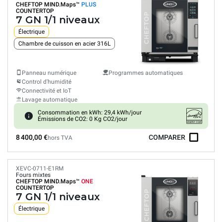
CHEFTOP MIND.Maps™
PLUS
COUNTERTOP
7 GN 1/1 niveaux
Électrique
Chambre de cuisson en acier 316L
Panneau numérique
Programmes automatiques
Control d'humidité
Connectivité et IoT
Lavage automatique
Consommation en kWh: 29,4 kWh/jour
Émissions de CO2: 0 Kg CO2/jour
8 400,00 €
COMPARER
hors TVA
XEVC-0711-E1RM
Fours mixtes
CHEFTOP MIND.Maps™
ONE
COUNTERTOP
7 GN 1/1 niveaux
Électrique