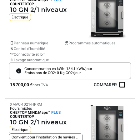
CHEFTOP MIND.Maps™
PLUS
COUNTERTOP
10 GN 2/1 niveaux
Électrique
Panneau numérique
Programmes automatiques
Control d'humidité
Connectivité et IoT
Lavage automatique
Consommation en kWh: 134,1 kWh/jour
Émissions de CO2: 0 Kg CO2/jour
15 700,00 €
COMPARER
hors TVA
XMVC-1021-HPRM
Fours mixtes
CHEFTOP MIND.Maps™
PLUS
COUNTERTOP
10 GN 2/1 niveaux
Électrique
Convient pour l'installation de navires et de plates-formes