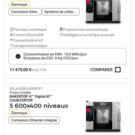
Électrique
Connexion Ethernet intégrée
Système de collecte des graisses
Panneau numérique
Programmes automatiques
Control d'humidité
Intelligence numérique avancée
Connectivité et IoT
Lavage automatique
Consommation en kWh: 15,4 kWh/jour
Émissions de CO2: 0 Kg CO2/jour
11 470,00 €
COMPARER
hors TVA
XELA-05EU-EXRS-ET
Fours mixtes
BAKERTOP-X™
Digital.ID™
COUNTERTOP
5 600x400 niveaux
Électrique
Connexion Ethernet intégrée