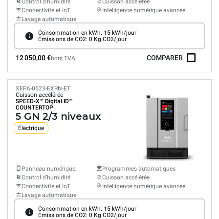
Control d'humidité
Cuisson accélérée
Connectivité et IoT
Intelligence numérique avancée
Lavage automatique
Consommation en kWh: 15 kWh/jour
Émissions de CO2: 0 Kg CO2/jour
12 050,00 €
COMPARER
hors TVA
XEPA-0523-EXRN-ET
Cuisson accélérée
SPEED-X™
Digital.ID™
COUNTERTOP
5 GN 2/3 niveaux
Électrique
Panneau numérique
Programmes automatiques
Control d'humidité
Cuisson accélérée
Connectivité et IoT
Intelligence numérique avancée
Lavage automatique
Consommation en kWh: 15 kWh/jour
Émissions de CO2: 0 Kg CO2/jour