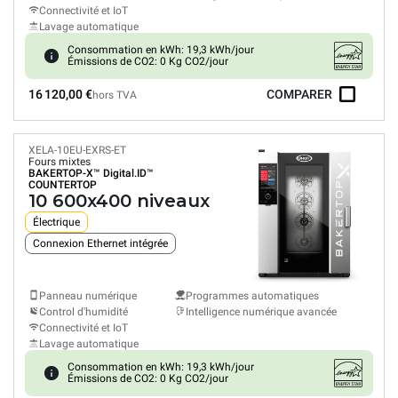
Connectivité et IoT
Lavage automatique
Consommation en kWh: 19,3 kWh/jour
Émissions de CO2: 0 Kg CO2/jour
16 120,00 €
COMPARER
hors TVA
XELA-10EU-EXRS-ET
Fours mixtes
BAKERTOP-X™
Digital.ID™
COUNTERTOP
10 600x400 niveaux
Électrique
Connexion Ethernet intégrée
Panneau numérique
Programmes automatiques
Control d'humidité
Intelligence numérique avancée
Connectivité et IoT
Lavage automatique
Consommation en kWh: 19,3 kWh/jour
Émissions de CO2: 0 Kg CO2/jour