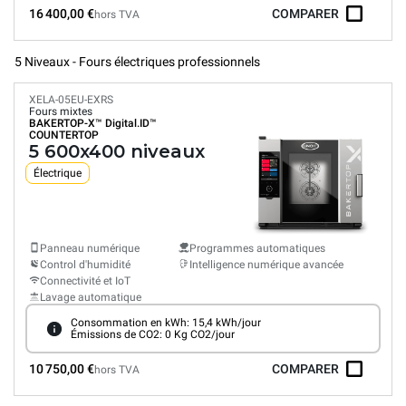
16 400,00 €
COMPARER
hors TVA
5 Niveaux - Fours électriques professionnels
XELA-05EU-EXRS
Fours mixtes
BAKERTOP-X™
Digital.ID™
COUNTERTOP
5 600x400 niveaux
Électrique
Panneau numérique
Programmes automatiques
Control d'humidité
Intelligence numérique avancée
Connectivité et IoT
Lavage automatique
Consommation en kWh: 15,4 kWh/jour
Émissions de CO2: 0 Kg CO2/jour
10 750,00 €
COMPARER
hors TVA