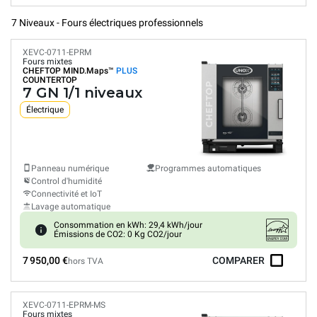
7 Niveaux - Fours électriques professionnels
XEVC-0711-EPRM
Fours mixtes
CHEFTOP MIND.Maps™
PLUS
COUNTERTOP
7 GN 1/1 niveaux
Électrique
Panneau numérique
Programmes automatiques
Control d'humidité
Connectivité et IoT
Lavage automatique
Consommation en kWh: 29,4 kWh/jour
Émissions de CO2: 0 Kg CO2/jour
7 950,00 €
COMPARER
hors TVA
XEVC-0711-EPRM-MS
Fours mixtes